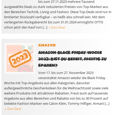
bis zum 27.11.2023 mehrere Tausend
ausgewählte Deals zu stark reduzierten Preisen von Top-Marken aus
den Bereichen Technik, Living und Fashion. Diese Top-Deals sind nur in
limitierter Stückzahl verfügbar – es heißt also schnell sein. Mit dem
verlängerten Rückgaberecht bis zum 31.01.2024 ermöglicht OTTO
schon jetzt den Kauf von […]
» Zum Deal
AMAZON
AMAZON BLACK FRIDAY WOCHE
2023: BIST DU BEREIT, RICHTIG ZU
SPAREN?
Vom 17. bis zum 27. November 2023
veranstaltet Amazon wieder die Black Friday
Woche mit Top-Angebote aus allen Kategorien, darunter
außergewöhnliche Geschenkideen für die Weihnachtszeit sowie viele
weitere Produkte mit attraktiven Rabatten. Freut euch auf tausende
Angebote aus allen Bereichen und Rabatte von bis zu 30 Prozent auf
beliebte Fashion-Marken wie Calvin Klein, Tommy Hilfiger, Armani […]
» Zum Deal