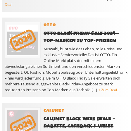
Deal
OTTO
OTTO BLACK FRIDAY SALE 2024 –
TOP-MARKEN ZU TOP-PREISEN
Auswahl, bunt wie das Leben, tolle Preise und
exklusive Servicevorteile: Das ist OTTO. Ein
Online-Marktplatz, der mit einem
abwechslungsreichen Sortiment und den verschiedensten Marken
begeistert. Ob Fashion, Möbel, Spielzeug oder Unterhaltungselektronik
– hier wird jeder fündig! Beim OTTO Black Friday Sale erwarten dich
mehrere Tausend ausgewählte Black-Friday-Angebote zu stark
reduzierten Preisen von Top-Marken aus Technik, […]
» Zum Deal
CALUMET
CALUMET BLACK WEEK DEALS –
RABATTE, CASHBACK & VIELES