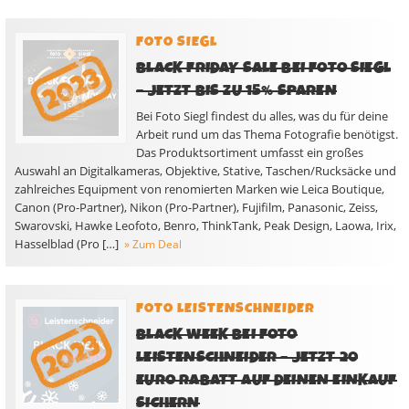
FOTO SIEGL
BLACK FRIDAY SALE BEI FOTO SIEGL
– JETZT BIS ZU 15% SPAREN
Bei Foto Siegl findest du alles, was du für deine
Arbeit rund um das Thema Fotografie benötigst.
Das Produktsortiment umfasst ein großes
Auswahl an Digitalkameras, Objektive, Stative, Taschen/Rucksäcke und
zahlreiches Equipment von renomierten Marken wie Leica Boutique,
Canon (Pro-Partner), Nikon (Pro-Partner), Fujifilm, Panasonic, Zeiss,
Swarovski, Hawke Leofoto, Benro, ThinkTank, Peak Design, Laowa, Irix,
Hasselblad (Pro […]
» Zum Deal
FOTO LEISTENSCHNEIDER
BLACK WEEK BEI FOTO
LEISTENSCHNEIDER – JETZT 20
EURO RABATT AUF DEINEN EINKAUF
SICHERN