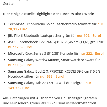
Geräte.
Hier einige aktuelle Highlights der Euronics Black Week:
TechniSat
TechniRadio Solar Taschenradio schwarz für
nur
28,99,- Euro!
JBL
Flip 6 Bluetooth-Lautsprecher grün für
nur 109.- Euro!
ASUS
Chromebook C223NA-GJ0102 29,46 cm (11,6″) grau für
nur 129.- Euro!
Microsoft
Xbox Series S (512GB) Konsole für
nur 222,- Euro!
Samsung
Galaxy Watch4 (40mm) Smartwatch schwarz für
nur 119,- Euro!
Samsung
Galaxy Book2 (NP750XED-KC3DE) 39,6 cm (15,6″)
Notebook silber für
nur 555,- Euro!
Samsung
Galaxy Tab A8 (32GB) WiFi dunkelgrau
nur
149,99.- Euro!
Alle Lieferungen mit Ausnahme von Haushaltsgroßgeräten
und Fernsehern größer als 43 Zoll sind versandkostenfrei!