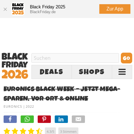
Black Friday 2025
Zur App
BlackFriday.de
DEALS
SHOPS
EURONICS BLACK WEEK – JETZT MEGA-
SPAREN. VOR ORT & ONLINE
EURONICS
|
2022
4.3
/
5
3
Stimmen