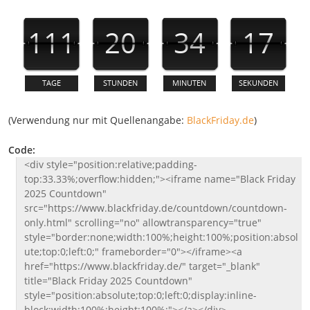
(Verwendung nur mit Quellenangabe:
BlackFriday.de
)
Code:
<div style="position:relative;padding-
top:33.33%;overflow:hidden;"><iframe name="Black Friday
2025 Countdown"
src="https://www.blackfriday.de/countdown/countdown-
only.html" scrolling="no" allowtransparency="true"
style="border:none;width:100%;height:100%;position:absol
ute;top:0;left:0;" frameborder="0"></iframe><a
href="https://www.blackfriday.de/" target="_blank"
title="Black Friday 2025 Countdown"
style="position:absolute;top:0;left:0;display:inline-
block;width:100%;height:100%;"></a></div>