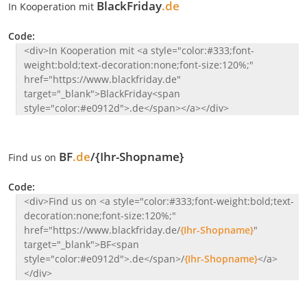
BlackFriday
.de
In Kooperation mit
Code:
<div>In Kooperation mit <a style="color:#333;font-
weight:bold;text-decoration:none;font-size:120%;"
href="https://www.blackfriday.de"
target="_blank">BlackFriday<span
style="color:#e0912d">.de</span></a></div>
BF
.de
/{Ihr-Shopname}
Find us on
Code:
<div>Find us on <a style="color:#333;font-weight:bold;text-
decoration:none;font-size:120%;"
href="https://www.blackfriday.de/
{Ihr-Shopname}
"
target="_blank">BF<span
style="color:#e0912d">.de</span>/
{Ihr-Shopname}
</a>
</div>