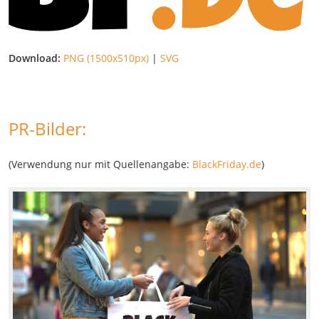
Download:
PNG (1500x510px)
|
SVG
PR-Bilder:
(Verwendung nur mit Quellenangabe:
BlackFriday.de
)