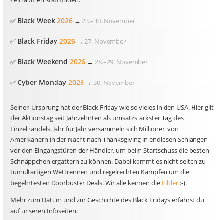
Zeiträumen stattfinden:
Black Week
2026
✅
→
23.
–
30. November
Black Friday
2026
✅
→
27. November
Black Weekend
2026
✅
→
28.
–
29. November
Cyber Monday
2026
✅
→
30. November
Seinen Ursprung hat der Black Friday wie so vieles in den USA. Hier gilt
der Aktionstag seit Jahrzehnten als umsatzstärkster Tag des
Einzelhandels. Jahr für Jahr versammeln sich Millionen von
Amerikanern in der Nacht nach Thanksgiving in endlosen Schlangen
vor den Eingangstüren der Händler, um beim Startschuss die besten
Schnäppchen ergattern zu können. Dabei kommt es nicht selten zu
tumultartigen Wettrennen und regelrechten Kämpfen um die
begehrtesten Doorbuster Deals. Wir alle kennen die
Bilder
:-).
Mehr zum Datum und zur Geschichte des Black Fridays erfährst du
auf unseren Infoseiten: