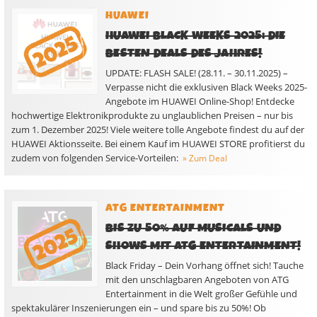
HUAWEI
HUAWEI BLACK WEEKS 2025: DIE
BESTEN DEALS DES JAHRES!
UPDATE: FLASH SALE! (28.11. – 30.11.2025) –
Verpasse nicht die exklusiven Black Weeks 2025-
Angebote im HUAWEI Online-Shop! Entdecke
hochwertige Elektronikprodukte zu unglaublichen Preisen – nur bis
zum 1. Dezember 2025! Viele weitere tolle Angebote findest du auf der
HUAWEI Aktionsseite. Bei einem Kauf im HUAWEI STORE profitierst du
zudem von folgenden Service-Vorteilen:
» Zum Deal
ATG ENTERTAINMENT
BIS ZU 50% AUF MUSICALS UND
SHOWS MIT ATG ENTERTAINMENT!
Black Friday – Dein Vorhang öffnet sich! Tauche
mit den unschlagbaren Angeboten von ATG
Entertainment in die Welt großer Gefühle und
spektakulärer Inszenierungen ein – und spare bis zu 50%! Ob