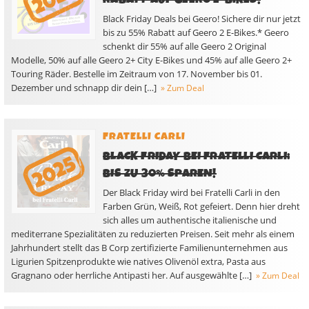
Black Friday Deals bei Geero! Sichere dir nur jetzt
bis zu 55% Rabatt auf Geero 2 E-Bikes.* Geero
schenkt dir 55% auf alle Geero 2 Original
Modelle, 50% auf alle Geero 2+ City E-Bikes und 45% auf alle Geero 2+
Touring Räder. Bestelle im Zeitraum von 17. November bis 01.
Dezember und schnapp dir dein […]
» Zum Deal
FRATELLI CARLI
BLACK FRIDAY BEI FRATELLI CARLI:
BIS ZU 30% SPAREN!
Der Black Friday wird bei Fratelli Carli in den
Farben Grün, Weiß, Rot gefeiert. Denn hier dreht
sich alles um authentische italienische und
mediterrane Spezialitäten zu reduzierten Preisen. Seit mehr als einem
Jahrhundert stellt das B Corp zertifizierte Familienunternehmen aus
Ligurien Spitzenprodukte wie natives Olivenöl extra, Pasta aus
Gragnano oder herrliche Antipasti her. Auf ausgewählte […]
» Zum Deal