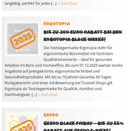
langlebig, perfekt für jedes […]
» Zum Deal
ERGOTOPIA
BIS ZU 200 EURO RABATT BEI DEN
ERGOTOPIA BLACK WEEKS!
Die Testsiegermarke Ergotopia steht für
ergonomische Büromöbel mit höchsten
Qualitätsstandards – ideal für gesundes
Arbeiten im Büro und Homeoffice. Bis zum 01.12.2025 warten starke
Angebote auf preisgekrönte, ergonomische Möbel und
Gesundheitsprodukte. Mit bis zu 10 Jahren Garantie, 60 Tagen
Rückgaberecht und einer 4,8-Bewertung bei Trusted Shops gilt
Ergotopia als Testsiegermarke für Qualität, Komfort und
Nachhaltigkeit. […]
» Zum Deal
GEERO
GEERO BLACK FRIDAY – BIS ZU 55%
RABATT AUF GEERO E-BIKES!