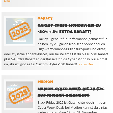
Deal
OAKLEY
OAKLEY CYBER MONDAY: BIS ZU
-50% + 5% EXTRA RABATT!
Oakley – gebaut für Performance, gemacht für
deinen Style. Egal ob ikonische Sonnenbrillen,
High-Performance-Brillen für Sport und Alltag
oder stylische Apparel-Pieces, nur heute erhältst du bis zu 50% Rabatt
plus 5% Extra Rabatt an der Kasse! Und da Cyber Monday nur einmal
im Jahr ist, gibt es für Custom Styles -10% Rabatt!
» Zum Deal
MEDION
MEDION CYBER WEEK: BIS ZU 67%
AUF TECHNIK-HIGHLIGHTS
Black Friday 2025 ist Geschichte, doch mit den
Cyber Week Deals bei Medion kannst du einfach
weter sparen. Vom 01. bis 07. Dezember