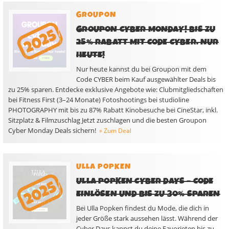
GROUPON
GROUPON CYBER MONDAY! BIS ZU
25% RABATT MIT CODE CYBER. NUR
HEUTE!
Nur heute kannst du bei Groupon mit dem
Code CYBER beim Kauf ausgewählter Deals bis
zu 25% sparen. Entdecke exklusive Angebote wie: Clubmitgliedschaften
bei Fitness First (3–24 Monate) Fotoshootings bei studioline
PHOTOGRAPHY mit bis zu 87% Rabatt Kinobesuche bei CineStar, inkl.
Sitzplatz & Filmzuschlag Jetzt zuschlagen und die besten Groupon
Cyber Monday Deals sichern!
» Zum Deal
ULLA POPKEN
ULLA POPKEN CYBER DAYS – CODE
EINLÖSEN UND BIS ZU 30% SPAREN
Bei Ulla Popken findest du Mode, die dich in
jeder Größe stark aussehen lässt. Während der
Cyber Days kannst du deine Favorieten bis zu