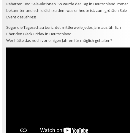
Rabatten und Sale-Aktionen. So wurde der Tag in Deutschland immer
bekannter und schließlich zu dem was er heute ist: zum größten Sale-
Event des Jahres!
Sogar die Tagesschau berichtet mittlerweile jedes Jahr ausführlich
über den Black Friday in Deutschland.
Wer hätte das noch vor einigen Jahren für möglich gehalten?