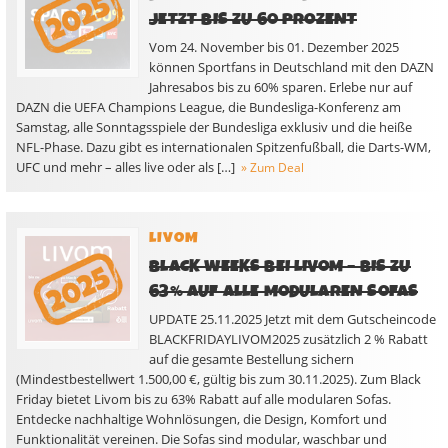
JETZT BIS ZU 60 PROZENT
Vom 24. November bis 01. Dezember 2025
können Sportfans in Deutschland mit den DAZN
Jahresabos bis zu 60% sparen. Erlebe nur auf
DAZN die UEFA Champions League, die Bundesliga-Konferenz am
Samstag, alle Sonntagsspiele der Bundesliga exklusiv und die heiße
NFL-Phase. Dazu gibt es internationalen Spitzenfußball, die Darts-WM,
UFC und mehr – alles live oder als […]
» Zum Deal
LIVOM
BLACK WEEKS BEI LIVOM – BIS ZU
63% AUF ALLE MODULAREN SOFAS
UPDATE 25.11.2025 Jetzt mit dem Gutscheincode
BLACKFRIDAYLIVOM2025 zusätzlich 2 % Rabatt
auf die gesamte Bestellung sichern
(Mindestbestellwert 1.500,00 €, gültig bis zum 30.11.2025). Zum Black
Friday bietet Livom bis zu 63% Rabatt auf alle modularen Sofas.
Entdecke nachhaltige Wohnlösungen, die Design, Komfort und
Funktionalität vereinen. Die Sofas sind modular, waschbar und