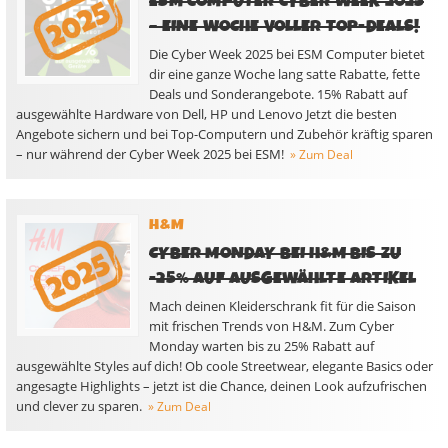
ESM COMPUTER CYBER WEEK 2025
– EINE WOCHE VOLLER TOP-DEALS!
Die Cyber Week 2025 bei ESM Computer bietet
dir eine ganze Woche lang satte Rabatte, fette
Deals und Sonderangebote. 15% Rabatt auf
ausgewählte Hardware von Dell, HP und Lenovo Jetzt die besten
Angebote sichern und bei Top-Computern und Zubehör kräftig sparen
– nur während der Cyber Week 2025 bei ESM!
» Zum Deal
H&M
CYBER MONDAY BEI H&M BIS ZU
-25% AUF AUSGEWÄHLTE ARTIKEL
Mach deinen Kleiderschrank fit für die Saison
mit frischen Trends von H&M. Zum Cyber
Monday warten bis zu 25% Rabatt auf
ausgewählte Styles auf dich! Ob coole Streetwear, elegante Basics oder
angesagte Highlights – jetzt ist die Chance, deinen Look aufzufrischen
und clever zu sparen.
» Zum Deal