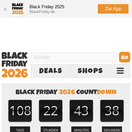
Black Friday 2025
Zur App
BlackFriday.de
DEALS
SHOPS
BLACK FRIDAY
2026
COUNT
DOWN
108
22
43
36