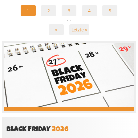
1
2
3
4
5
...
»
Letzte »
BLACK FRIDAY
2026