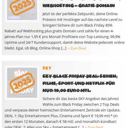
WEBHOSTING + GRATIS DOMAIN
Jetzt ist der perfekte Zeitpunkt, deine Online-
Präsenz mit Hostinger auf das nächste Level zu
bringen! Sichere dir zum Black Friday 85%
Rabatt auf Webhosting plus gratis Domain und zahle für einen 4-
Jahres-Plan nur 1,95 € pro Monat! Profitiere von Top-Leistung, 99,9%
Uptime und 24/7 Kundensupport, damit deine Website jederzeit online
bleibt. Egal, ob Blog, Online-Shop […]
» Zum Deal
SKY
SKY BLACK FRIDAY DEAL: SERIEN,
FILME, SPORT UND NETFLIX FÜR
NUR 19,99 EURO MTL.
Sichere dir das beste SKY Angebot des Jahres!
Wähle zum Black Friday zwischen 2 Top Deals
und verpasse deiner heimischen Entertainment Zentrale ein Update.
DEAL 1: Sky Entertainment Plus, Cinema und Sport € 19,99 mtl.* (in
den ersten 12 Monaten, danach € 58 mtl. und monatlich kündbar)
oder DEAL 2: Alles von Sky – Entertainment […]
» Zum Deal