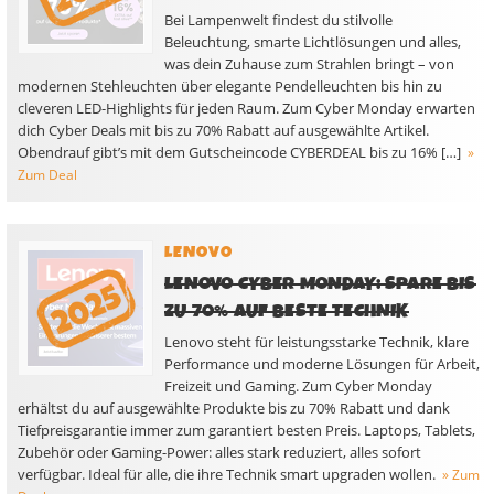
Bei Lampenwelt findest du stilvolle
Beleuchtung, smarte Lichtlösungen und alles,
was dein Zuhause zum Strahlen bringt – von
modernen Stehleuchten über elegante Pendelleuchten bis hin zu
cleveren LED-Highlights für jeden Raum. Zum Cyber Monday erwarten
dich Cyber Deals mit bis zu 70% Rabatt auf ausgewählte Artikel.
Obendrauf gibt’s mit dem Gutscheincode CYBERDEAL bis zu 16% […]
»
Zum Deal
LENOVO
LENOVO CYBER MONDAY: SPARE BIS
ZU 70% AUF BESTE TECHNIK
Lenovo steht für leistungsstarke Technik, klare
Performance und moderne Lösungen für Arbeit,
Freizeit und Gaming. Zum Cyber Monday
erhältst du auf ausgewählte Produkte bis zu 70% Rabatt und dank
Tiefpreisgarantie immer zum garantiert besten Preis. Laptops, Tablets,
Zubehör oder Gaming-Power: alles stark reduziert, alles sofort
verfügbar. Ideal für alle, die ihre Technik smart upgraden wollen.
» Zum