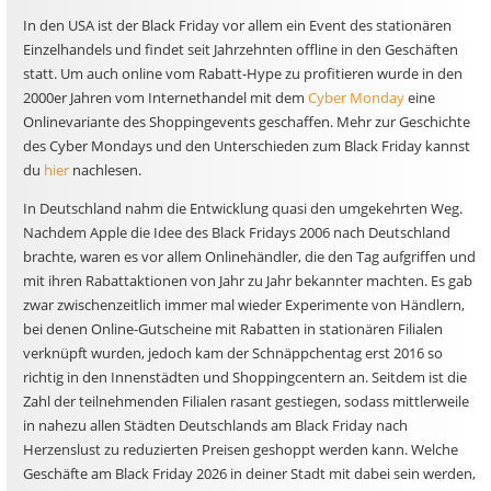
In den USA ist der Black Friday vor allem ein Event des stationären
Einzelhandels und findet seit Jahrzehnten offline in den Geschäften
statt. Um auch online vom Rabatt-Hype zu profitieren wurde in den
2000er Jahren vom Internethandel mit dem
Cyber Monday
eine
Onlinevariante des Shoppingevents geschaffen. Mehr zur Geschichte
des Cyber Mondays und den Unterschieden zum Black Friday kannst
du
hier
nachlesen.
In Deutschland nahm die Entwicklung quasi den umgekehrten Weg.
Nachdem Apple die Idee des Black Fridays 2006 nach Deutschland
brachte, waren es vor allem Onlinehändler, die den Tag aufgriffen und
mit ihren Rabattaktionen von Jahr zu Jahr bekannter machten. Es gab
zwar zwischenzeitlich immer mal wieder Experimente von Händlern,
bei denen Online-Gutscheine mit Rabatten in stationären Filialen
verknüpft wurden, jedoch kam der Schnäppchentag erst 2016 so
richtig in den Innenstädten und Shoppingcentern an. Seitdem ist die
Zahl der teilnehmenden Filialen rasant gestiegen, sodass mittlerweile
in nahezu allen Städten Deutschlands am Black Friday nach
Herzenslust zu reduzierten Preisen geshoppt werden kann. Welche
Geschäfte am Black Friday 2026 in deiner Stadt mit dabei sein werden,