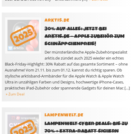
ARKTIS.DE
30% AUF ALLES: JETZT BEI
ARKTIS.DE – APPLE ZUBEHÖR ZUM
SCHNÄPPCHENPREIS!
Der münsterländische Apple-Zubehörspezialist
arktis.de zündet auch 2025 wieder ein echtes
Black-Friday-Highlight: 30% Rabatt auf das gesamte Sortiment – ohne
Ausnahme! Vom 21.11. bis zum 01.12. kannst du richtig sparen. Ob
stylische arktisband-Armbänder für die Apple Watch & Apple Watch
Ultra in unzähligen Farben und Designs, hochwertige iPhone-Cases,
praktisches iPad-Zubehör oder spannende Gadgets für deinen Mac […]
» Zum Deal
LAMPENWELT.DE
LAMPENWELT CYBER DEALS: BIS ZU
70% + EXTRA-RABATT SICHERN