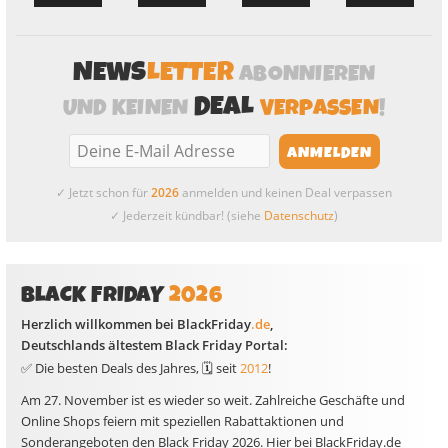
NEWS
LETTER
ABONNIEREN
DEAL
UND KEINEN
VERPASSEN
!
✓ Jetzt schon für
2026
anmelden und keinen Deal verpassen
✓ Jederzeit kündbar! (siehe
Datenschutz
)
BLACK FRIDAY
2026
Herzlich willkommen bei BlackFriday
.de
,
Deutschlands ältestem Black Friday Portal:
✅ Die besten Deals des Jahres, 🗓️ seit
2012
!
Am 27. November
ist es wieder so weit. Zahlreiche Geschäfte und
Online Shops feiern mit speziellen Rabattaktionen und
Sonderangeboten den
Black Friday 2026
. Hier bei
BlackFriday.de