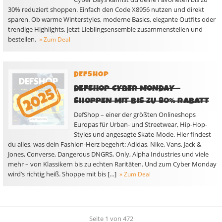
30% reduziert shoppen. Einfach den Code X8956 nutzen und direkt
sparen. Ob warme Winterstyles, moderne Basics, elegante Outfits oder
trendige Highlights, jetzt Lieblingsensemble zusammenstellen und
bestellen.
» Zum Deal
DEFSHOP
DEFSHOP CYBER MONDAY –
SHOPPEN MIT BIS ZU 80% RABATT
DefShop – einer der größten Onlineshops
Europas für Urban- und Streetwear, Hip-Hop-
Styles und angesagte Skate-Mode. Hier findest
du alles, was dein Fashion-Herz begehrt: Adidas, Nike, Vans, Jack &
Jones, Converse, Dangerous DNGRS, Only, Alpha Industries und viele
mehr – von Klassikern bis zu echten Raritäten. Und zum Cyber Monday
wird’s richtig heiß. Shoppe mit bis […]
» Zum Deal
Seite 1 von 472