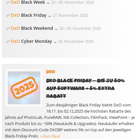
DxO
Black Week
✅
→
23.
–
30. November 2026
DxO
Black Friday
✅
→
27. November 2026
DxO
Black Weekend
✅
→
28.
–
29. Novenber 2026
DxO
Cyber Monday
✅
→
30. November 2026
DXO
DXO BLACK FRIDAY – BIS ZU 50%
AUF SOFTWARE + 5% EXTRA
RABATT
Zum diesjährigen Black Friday bietet DxO vom
18.11. bis 02.12.2025 die höchsten Rabatte des
Jahres auf PhotoLab, PureRAW, Nik Collection, FilmPack, ViewPoint – je
nach Produkt bis zu −50% (Neukäufe & Upgrades). Neukäufer erhalten
mit dem Discount-Code DXOBF weitere 5% on top auf den jeweiligen
Black-Friday-Preis.
» Zum Deal