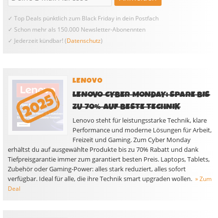
✓ Top Deals pünktlich zum Black Friday in dein Postfach
✓ Schon mehr als 150.000 Newsletter-Abonennten
✓ Jederzeit kündbar! (
Datenschutz
)
LENOVO
LENOVO CYBER MONDAY: SPARE BIS
ZU 70% AUF BESTE TECHNIK
Lenovo steht für leistungsstarke Technik, klare
Performance und moderne Lösungen für Arbeit,
Freizeit und Gaming. Zum Cyber Monday
erhältst du auf ausgewählte Produkte bis zu 70% Rabatt und dank
Tiefpreisgarantie immer zum garantiert besten Preis. Laptops, Tablets,
Zubehör oder Gaming-Power: alles stark reduziert, alles sofort
verfügbar. Ideal für alle, die ihre Technik smart upgraden wollen.
» Zum
Deal