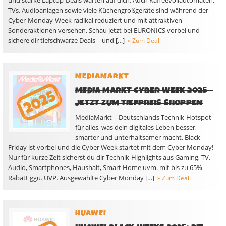
und starke Laptop-Deals warten auf dich. Auch Kaffeevollautomaten,
TVs, Audioanlagen sowie viele Küchengroßgeräte sind während der
Cyber-Monday-Week radikal reduziert und mit attraktiven
Sonderaktionen versehen. Schau jetzt bei EURONICS vorbei und
sichere dir tiefschwarze Deals – und […]
» Zum Deal
MEDIAMARKT
MEDIA MARKT CYBER WEEK 2025 –
JETZT ZUM TIEFPREIS SHOPPEN
MediaMarkt – Deutschlands Technik-Hotspot
für alles, was dein digitales Leben besser,
smarter und unterhaltsamer macht. Black
Friday ist vorbei und die Cyber Week startet mit dem Cyber Monday!
Nur für kurze Zeit sicherst du dir Technik-Highlights aus Gaming, TV,
Audio, Smartphones, Haushalt, Smart Home uvm. mit bis zu 65%
Rabatt ggü. UVP. Ausgewählte Cyber Monday […]
» Zum Deal
HUAWEI