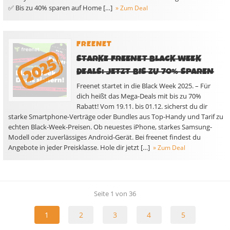
✅ Bis zu 40% sparen auf Home […]
» Zum Deal
FREENET
STARKE FREENET BLACK WEEK
DEALS: JETZT BIS ZU 70% SPAREN
Freenet startet in die Black Week 2025. – Für
dich heißt das Mega-Deals mit bis zu 70%
Rabatt! Vom 19.11. bis 01.12. sicherst du dir
starke Smartphone-Verträge oder Bundles aus Top-Handy und Tarif zu
echten Black-Week-Preisen. Ob neuestes iPhone, starkes Samsung-
Modell oder zuverlässiges Android-Gerät. Bei freenet findest du
Angebote in jeder Preisklasse. Hole dir jetzt […]
» Zum Deal
Seite 1 von 36
1
2
3
4
5
...