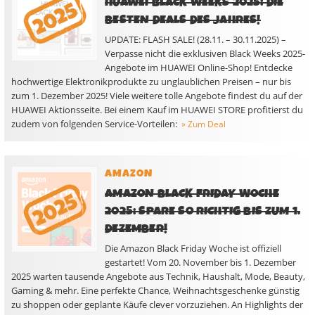
HUAWEI BLACK WEEKS 2025: DIE
BESTEN DEALS DES JAHRES!
UPDATE: FLASH SALE! (28.11. – 30.11.2025) –
Verpasse nicht die exklusiven Black Weeks 2025-
Angebote im HUAWEI Online-Shop! Entdecke
hochwertige Elektronikprodukte zu unglaublichen Preisen – nur bis
zum 1. Dezember 2025! Viele weitere tolle Angebote findest du auf der
HUAWEI Aktionsseite. Bei einem Kauf im HUAWEI STORE profitierst du
zudem von folgenden Service-Vorteilen:
» Zum Deal
AMAZON
AMAZON BLACK FRIDAY WOCHE
2025: SPARE SO RICHTIG BIS ZUM 1.
DEZEMBER!
Die Amazon Black Friday Woche ist offiziell
gestartet! Vom 20. November bis 1. Dezember
2025 warten tausende Angebote aus Technik, Haushalt, Mode, Beauty,
Gaming & mehr. Eine perfekte Chance, Weihnachtsgeschenke günstig
zu shoppen oder geplante Käufe clever vorzuziehen. An Highlights der