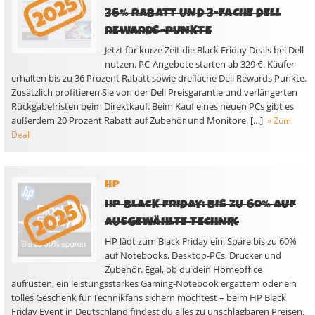
36% RABATT UND 3-FACHE DELL
REWARDS-PUNKTE
Jetzt für kurze Zeit die Black Friday Deals bei Dell
nutzen. PC-Angebote starten ab 329 €. Käufer
erhalten bis zu 36 Prozent Rabatt sowie dreifache Dell Rewards Punkte.
Zusätzlich profitieren Sie von der Dell Preisgarantie und verlängerten
Rückgabefristen beim Direktkauf. Beim Kauf eines neuen PCs gibt es
außerdem 20 Prozent Rabatt auf Zubehör und Monitore. […]
» Zum
Deal
HP
HP BLACK FRIDAY: BIS ZU 60% AUF
AUSGEWÄHLTE TECHNIK
HP lädt zum Black Friday ein. Spare bis zu 60%
auf Notebooks, Desktop-PCs, Drucker und
Zubehör. Egal, ob du dein Homeoffice
aufrüsten, ein leistungsstarkes Gaming-Notebook ergattern oder ein
tolles Geschenk für Technikfans sichern möchtest – beim HP Black
Friday Event in Deutschland findest du alles zu unschlagbaren Preisen.