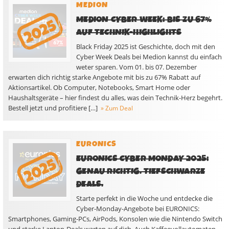
MEDION
MEDION CYBER WEEK: BIS ZU 67%
AUF TECHNIK-HIGHLIGHTS
Black Friday 2025 ist Geschichte, doch mit den
Cyber Week Deals bei Medion kannst du einfach
weter sparen. Vom 01. bis 07. Dezember
erwarten dich richtig starke Angebote mit bis zu 67% Rabatt auf
Aktionsartikel. Ob Computer, Notebooks, Smart Home oder
Haushaltsgeräte – hier findest du alles, was dein Technik-Herz begehrt.
Bestell jetzt und profitiere […]
» Zum Deal
EURONICS
EURONICS CYBER MONDAY 2025:
GENAU RICHTIG. TIEFSCHWARZE
DEALS.
Starte perfekt in die Woche und entdecke die
Cyber-Monday-Angebote bei EURONICS:
Smartphones, Gaming-PCs, AirPods, Konsolen wie die Nintendo Switch