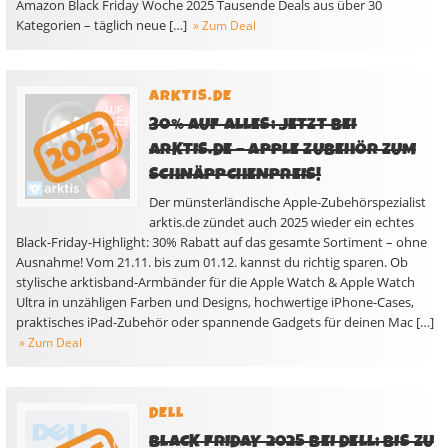
Amazon Black Friday Woche 2025 Tausende Deals aus über 30
Kategorien – täglich neue […]
» Zum Deal
ARKTIS.DE
30% AUF ALLES: JETZT BEI
ARKTIS.DE – APPLE ZUBEHÖR ZUM
SCHNÄPPCHENPREIS!
Der münsterländische Apple-Zubehörspezialist
arktis.de zündet auch 2025 wieder ein echtes
Black-Friday-Highlight: 30% Rabatt auf das gesamte Sortiment – ohne
Ausnahme! Vom 21.11. bis zum 01.12. kannst du richtig sparen. Ob
stylische arktisband-Armbänder für die Apple Watch & Apple Watch
Ultra in unzähligen Farben und Designs, hochwertige iPhone-Cases,
praktisches iPad-Zubehör oder spannende Gadgets für deinen Mac […]
» Zum Deal
DELL
BLACK FRIDAY 2025 BEI DELL: BIS ZU