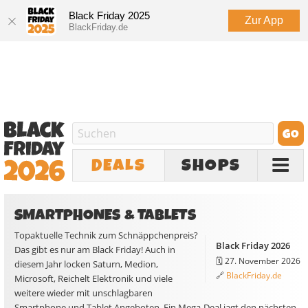
Black Friday 2025
Zur App
BlackFriday.de
DEALS
SHOPS
SMARTPHONES & TABLETS
Topaktuelle Technik zum Schnäppchenpreis?
Black Friday 2026
Das gibt es nur am Black Friday! Auch in
🗓️
27. November 2026
diesem Jahr locken Saturn, Medion,
🔗
BlackFriday.de
Microsoft, Reichelt Elektronik und viele
weitere wieder mit unschlagbaren
Smartphone und Tablet Angeboten. Ein Mega-Deal jagt den nächsten,