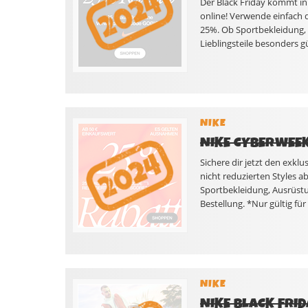
Der Black Friday kommt in 
online! Verwende einfach 
25%. Ob Sportbekleidung, 
Lieblingsteile besonders g
NIKE
NIKE CYBERWEEK
Sichere dir jetzt den exk
nicht reduzierten Styles 
Sportbekleidung, Ausrüstu
Bestellung. *Nur gültig fü
NIKE
NIKE BLACK FRID