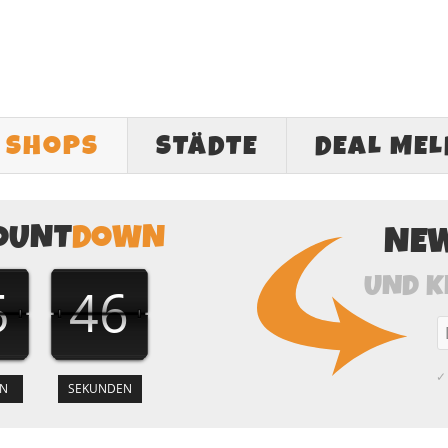
SHOPS
STÄDTE
DEAL ME
OUNT
DOWN
NE
UND K
5
45
✓ 