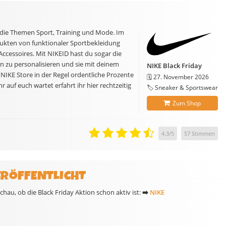
die Themen Sport, Training und Mode. Im
dukten von funktionaler Sportbekleidung
Accessoires. Mit NIKEID hast du sogar die
 zu personalisieren und sie mit deinem
NIKE Black Friday
 NIKE Store in der Regel ordentliche Prozente
🗓️
27. November 2026
 auf euch wartet erfahrt ihr hier rechtzeitig
🏷️ Sneaker & Sportswear
Zum Shop
4.3
/
5
57
Stimmen
ERÖFFENTLICHT
hau, ob die Black Friday Aktion schon aktiv ist:
➡️
NIKE