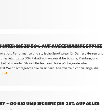
I NIKE: BIS ZU 50% AUF AUSGEWÄHLTE STYLES
nnovation, Performance und stylische Sportswear für Damen, Herren und
ibt es jetzt bis zu 50% Rabatt auf ausgewählte Schuhe, Kleidung und
in teilnehmenden Stores. Perfekt, um deine Wintergarderobe
etzt Weihnachtsgeschenke zu sichern. Aber warte nicht zu lange, die
 Deal
AY – GO BIG UND SICHERE DIR 25% AUF ALLES