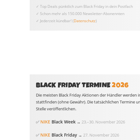
✓ Top Deals pünktlich zum Black Friday in dein Postfach
✓ Schon mehr als 150.000 Newsletter-Abonennten
✓ Jederzeit kündbar! (
Datenschutz
)
BLACK FRIDAY TERMINE
2026
Die meisten Black Friday Aktionen der Händler werden i
stattfinden (ohne Gewähr). Die tatsächlichen Termine u
Stelle veröffentlichen.
NIKE
Black Week
✅
→
23.
–
30. November 2026
NIKE
Black Friday
✅
→
27. November 2026