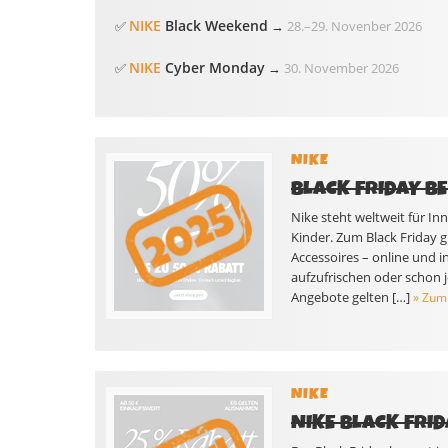
NIKE
Black Weekend
✅
→
28.
–
29. Novenber 2026
NIKE
Cyber Monday
✅
→
30. November 2026
NIKE
BLACK FRIDAY BE
Nike steht weltweit für I
Kinder. Zum Black Friday g
Accessoires – online und 
aufzufrischen oder schon j
Angebote gelten […]
» Zum
NIKE
NIKE BLACK FRID