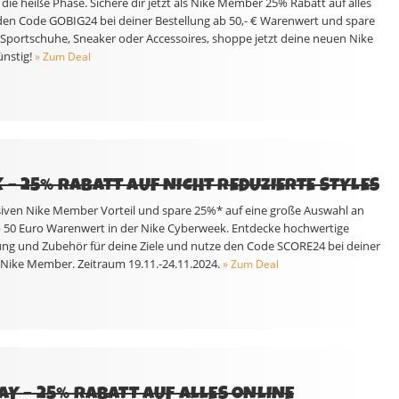
die heiße Phase. Sichere dir jetzt als Nike Member 25% Rabatt auf alles
den Code GOBIG24 bei deiner Bestellung ab 50,- € Warenwert und spare
Sportschuhe, Sneaker oder Accessoires, shoppe jetzt deine neuen Nike
ünstig!
» Zum Deal
 – 25% RABATT AUF NICHT REDUZIERTE STYLES
lusiven Nike Member Vorteil und spare 25%* auf eine große Auswahl an
ab 50 Euro Warenwert in der Nike Cyberweek. Entdecke hochwertige
ng und Zubehör für deine Ziele und nutze den Code SCORE24 bei deiner
r Nike Member. Zeitraum 19.11.-24.11.2024.
» Zum Deal
AY – 25% RABATT AUF ALLES ONLINE