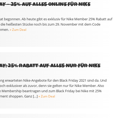
AY – 25% AUF ALLES ONLINE FÜR NIKE
 hat begonnen. Ab heute gibt es exklusiv für Nike Member 25% Rabatt auf
etzt die heißesten Stücke noch bis zum 29. November mit dem Code
ahmen.
» Zum Deal
AY: 25% RABATT AUF ALLES NUR FÜR NIKE
e lang erwarteten Nike-Angebote für den Black Friday 2021 sind da. Und
noch exklusiver als zuvor, denn sie gelten nur für Nike Member. Also
ke Membership beantragen und zum Black Friday bei Nike mit 25%
iment shoppen. Ganz […]
» Zum Deal