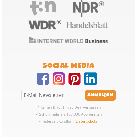
SOCIAL MEDIA
✓ Keinen Black Friday Deal verpassen
✓ Schon mehr als 150.000 Abonennten
✓ Jederzeit kündbar! (
Datenschutz
)