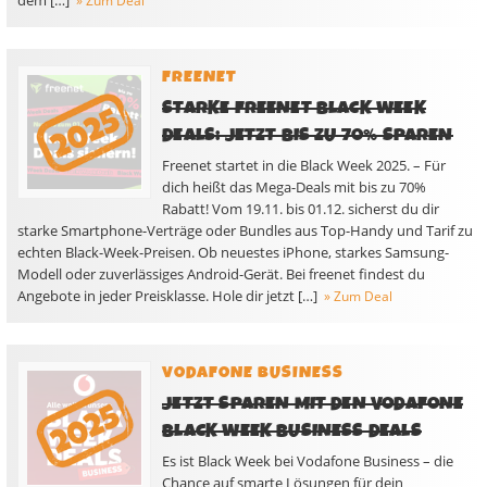
dem […]
» Zum Deal
FREENET
STARKE FREENET BLACK WEEK
DEALS: JETZT BIS ZU 70% SPAREN
Freenet startet in die Black Week 2025. – Für
dich heißt das Mega-Deals mit bis zu 70%
Rabatt! Vom 19.11. bis 01.12. sicherst du dir
starke Smartphone-Verträge oder Bundles aus Top-Handy und Tarif zu
echten Black-Week-Preisen. Ob neuestes iPhone, starkes Samsung-
Modell oder zuverlässiges Android-Gerät. Bei freenet findest du
Angebote in jeder Preisklasse. Hole dir jetzt […]
» Zum Deal
VODAFONE BUSINESS
JETZT SPAREN MIT DEN VODAFONE
BLACK WEEK BUSINESS DEALS
Es ist Black Week bei Vodafone Business – die
Chance auf smarte Lösungen für dein