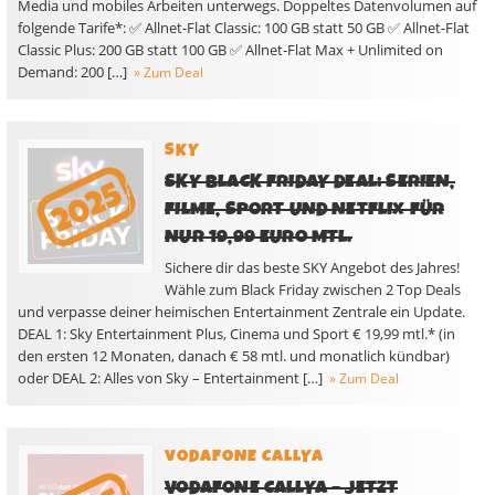
Media und mobiles Arbeiten unterwegs. Doppeltes Datenvolumen auf
folgende Tarife*: ✅ Allnet-Flat Classic: 100 GB statt 50 GB ✅ Allnet-Flat
Classic Plus: 200 GB statt 100 GB ✅ Allnet-Flat Max + Unlimited on
Demand: 200 […]
» Zum Deal
SKY
SKY BLACK FRIDAY DEAL: SERIEN,
FILME, SPORT UND NETFLIX FÜR
NUR 19,99 EURO MTL.
Sichere dir das beste SKY Angebot des Jahres!
Wähle zum Black Friday zwischen 2 Top Deals
und verpasse deiner heimischen Entertainment Zentrale ein Update.
DEAL 1: Sky Entertainment Plus, Cinema und Sport € 19,99 mtl.* (in
den ersten 12 Monaten, danach € 58 mtl. und monatlich kündbar)
oder DEAL 2: Alles von Sky – Entertainment […]
» Zum Deal
VODAFONE CALLYA
VODAFONE CALLYA – JETZT