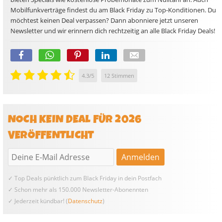
Mobilfunkverträge findest du am Black Friday zu Top-Konditionen. Du
möchtest keinen Deal verpassen? Dann abonniere jetzt unseren
Newsletter und wir erinnern dich rechtzeitig an alle Black Friday Deals!
4.3
/
5
12
Stimmen
NOCH KEIN DEAL FÜR 2026
VERÖFFENTLICHT
✓ Top Deals pünktlich zum Black Friday in dein Postfach
✓ Schon mehr als 150.000 Newsletter-Abonennten
✓ Jederzeit kündbar! (
Datenschutz
)