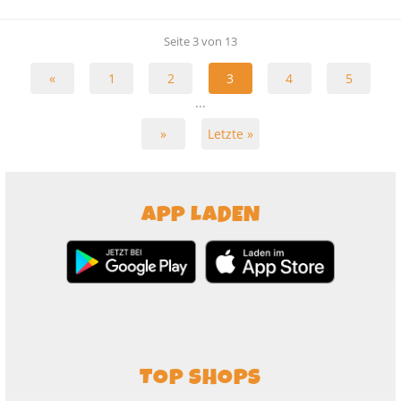
Seite 3 von 13
«
1
2
3
4
5
...
»
Letzte »
APP LADEN
TOP SHOPS