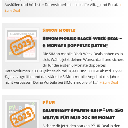
Ausfüllen und höchster Datensicherheit – ideal für Alltag und Beruf.
»
Zum Deal
SIMON MOBILE
SIMON MOBILE BLACK WEEK DEAL –
6 MONATE DOPPELTE DATEN!
Die SIMon mobile Black Week Deals haben es in
sich. Wähle jetzt deinen Wunschtarif und sichere
dir für die ersten 6 Monate doppeltes
Datenvolumen. 100 GB gibt es ab mtl. 9,99 € und 300 GB ab mtl. 16,99
€. Jetzt zugreifen und das stärkste SIMon-mobile-Angebot des Jahres
nicht verpassen! Deine Vorteile bei SIMon mobile: ✅ […]
» Zum Deal
PŸUR
DAUERHAFT SPAREN BEI PΫUR: 250
MBIT/S FÜR NUR 20€ IM MONAT
Sichere dir jetzt den starken PΫUR-Deal in den