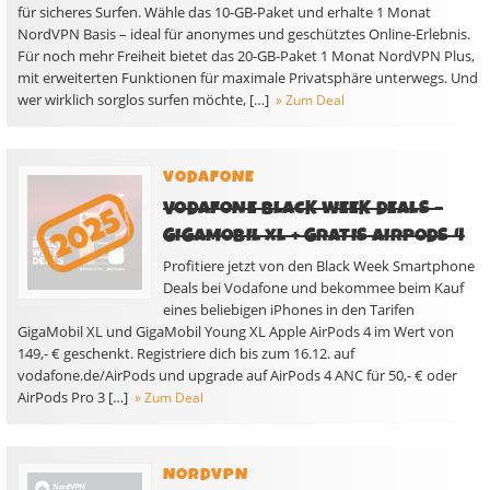
für sicheres Surfen. Wähle das 10-GB-Paket und erhalte 1 Monat
NordVPN Basis – ideal für anonymes und geschütztes Online-Erlebnis.
Für noch mehr Freiheit bietet das 20-GB-Paket 1 Monat NordVPN Plus,
mit erweiterten Funktionen für maximale Privatsphäre unterwegs. Und
wer wirklich sorglos surfen möchte, […]
» Zum Deal
VODAFONE
VODAFONE BLACK WEEK DEALS –
GIGAMOBIL XL + GRATIS AIRPODS 4
Profitiere jetzt von den Black Week Smartphone
Deals bei Vodafone und bekommee beim Kauf
eines beliebigen iPhones in den Tarifen
GigaMobil XL und GigaMobil Young XL Apple AirPods 4 im Wert von
149,- € geschenkt. Registriere dich bis zum 16.12. auf
vodafone.de/AirPods und upgrade auf AirPods 4 ANC für 50,- € oder
AirPods Pro 3 […]
» Zum Deal
NORDVPN