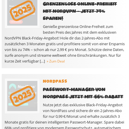
GRENZENLOSE ONLINE-FREIHEIT
MIT NORDVPN – JETZT 74%
SPAREN!
Genieße grenzenlose Online-Freiheit zum
besten Preis des Jahres mit dem exklusiven
NordVPN Black-Friday-Angebot! Hole dir das 2-Jahres-Abo mit
zusätzlichen 3 Monaten gratis und profitiere somit von einer Ersparnis
von bis zu 74% – schon ab nur 2,99 € pro Monat. Schütze deine Daten,
surfe anonym und streame weltweit ohne Einschränkungen. Nur für
kurze Zeit verfügbar […]
» Zum Deal
NORDPASS
PASSWORT-MANAGER VON
NORDPASS JETZT MIT 66% RABATT
Nutze jetzt das exklusive Black-Friday-Angebot
von NordPass und sichere dir ein 2-Jahres-Abo
für nur 0,99 €/Monat und erhalte zusätzlich 3
Monate gratis für deinen intelligenten Passwort-Manager. Spare dabei
66% und profitiere von modernem Passwortschutz, automatischem