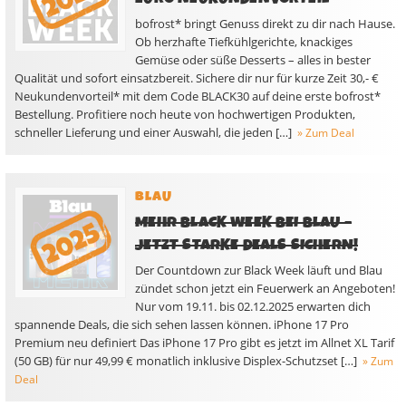
bofrost* bringt Genuss direkt zu dir nach Hause.
Ob herzhafte Tiefkühlgerichte, knackiges
Gemüse oder süße Desserts – alles in bester
Qualität und sofort einsatzbereit. Sichere dir nur für kurze Zeit 30,- €
Neukundenvorteil* mit dem Code BLACK30 auf deine erste bofrost*
Bestellung. Profitiere noch heute von hochwertigen Produkten,
schneller Lieferung und einer Auswahl, die jeden […]
» Zum Deal
BLAU
MEHR BLACK WEEK BEI BLAU –
JETZT STARKE DEALS SICHERN!
Der Countdown zur Black Week läuft und Blau
zündet schon jetzt ein Feuerwerk an Angeboten!
Nur vom 19.11. bis 02.12.2025 erwarten dich
spannende Deals, die sich sehen lassen können. iPhone 17 Pro
Premium neu definiert Das iPhone 17 Pro gibt es jetzt im Allnet XL Tarif
(50 GB) für nur 49,99 € monatlich inklusive Displex-Schutzset […]
» Zum
Deal