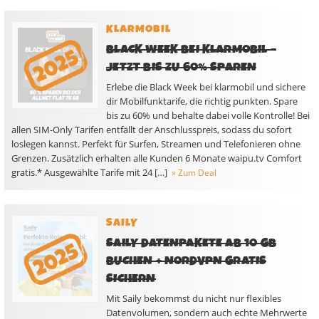
KLARMOBIL
BLACK WEEK BEI KLARMOBIL –
JETZT BIS ZU 60% SPAREN
Erlebe die Black Week bei klarmobil und sichere
dir Mobilfunktarife, die richtig punkten. Spare
bis zu 60% und behalte dabei volle Kontrolle! Bei
allen SIM-Only Tarifen entfällt der Anschlusspreis, sodass du sofort
loslegen kannst. Perfekt für Surfen, Streamen und Telefonieren ohne
Grenzen. Zusätzlich erhalten alle Kunden 6 Monate waipu.tv Comfort
gratis.* Ausgewählte Tarife mit 24 […]
» Zum Deal
SAILY
SAILY DATENPAKETE AB 10 GB
BUCHEN + NORDVPN GRATIS
SICHERN
Mit Saily bekommst du nicht nur flexibles
Datenvolumen, sondern auch echte Mehrwerte