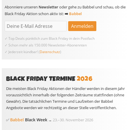
Abonniere unseren
Newsletter
oder gehe zu Babbel und schau, ob die
Black Friday Aktion schon aktiv ist:
➡️
Babbel
✓ Top Deals pünktlich zum Black Friday in dein Postfach
✓ Schon mehr als 150.000 Newsletter-Abonennten
✓ Jederzeit kündbar! (
Datenschutz
)
BLACK FRIDAY TERMINE
2026
Die meisten Black Friday Aktionen der Händler werden in diesem Jahr
voraussichtlich innerhalb der folgenden Zeiträume stattfinden (ohne
Gewähr). Die tatsächlichen Termine und Laufzeiten der Babbel
Angebote werden wir rechtzeitig an dieser Stelle veröffentlichen.
Babbel
Black Week
✅
→
23.
–
30. November 2026