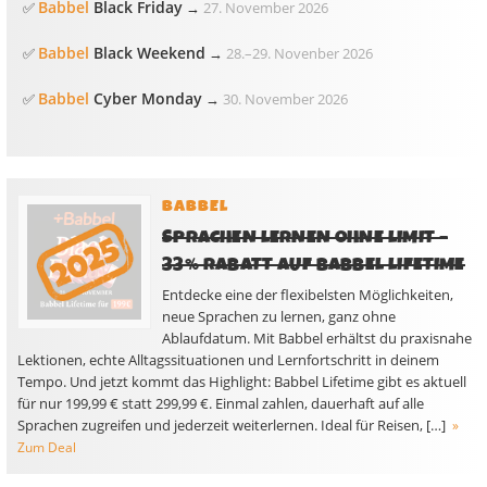
Babbel
Black Friday
✅
→
27. November 2026
Babbel
Black Weekend
✅
→
28.
–
29. Novenber 2026
Babbel
Cyber Monday
✅
→
30. November 2026
BABBEL
SPRACHEN LERNEN OHNE LIMIT –
33% RABATT AUF BABBEL LIFETIME
Entdecke eine der flexibelsten Möglichkeiten,
neue Sprachen zu lernen, ganz ohne
Ablaufdatum. Mit Babbel erhältst du praxisnahe
Lektionen, echte Alltagssituationen und Lernfortschritt in deinem
Tempo. Und jetzt kommt das Highlight: Babbel Lifetime gibt es aktuell
für nur 199,99 € statt 299,99 €. Einmal zahlen, dauerhaft auf alle
Sprachen zugreifen und jederzeit weiterlernen. Ideal für Reisen, […]
»
Zum Deal