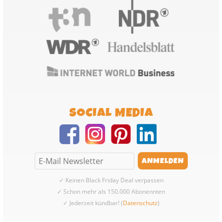
SOCIAL MEDIA
✓ Keinen Black Friday Deal verpassen
✓ Schon mehr als 150.000 Abonennten
✓ Jederzeit kündbar! (
Datenschutz
)