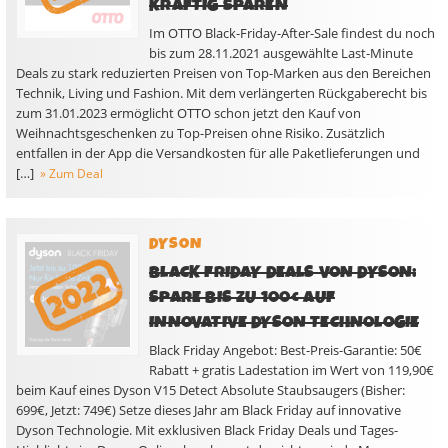
KRÄFTIG SPAREN
Im OTTO Black-Friday-After-Sale findest du noch
bis zum 28.11.2021 ausgewählte Last-Minute
Deals zu stark reduzierten Preisen von Top-Marken aus den Bereichen
Technik, Living und Fashion. Mit dem verlängerten Rückgaberecht bis
zum 31.01.2023 ermöglicht OTTO schon jetzt den Kauf von
Weihnachtsgeschenken zu Top-Preisen ohne Risiko. Zusätzlich
entfallen in der App die Versandkosten für alle Paketlieferungen und
[…]
» Zum Deal
DYSON
BLACK FRIDAY DEALS VON DYSON:
SPARE BIS ZU 100€ AUF
INNOVATIVE DYSON TECHNOLOGIE
Black Friday Angebot: Best-Preis-Garantie: 50€
Rabatt + gratis Ladestation im Wert von 119,90€
beim Kauf eines Dyson V15 Detect Absolute Staubsaugers (Bisher:
699€, Jetzt: 749€) Setze dieses Jahr am Black Friday auf innovative
Dyson Technologie. Mit exklusiven Black Friday Deals und Tages-