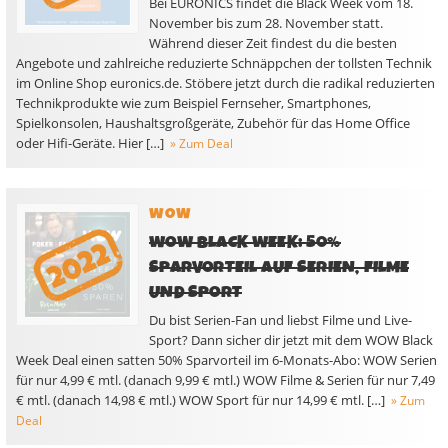
Bei EURONICS findet die Black Week vom 18.
November bis zum 28. November statt.
Während dieser Zeit findest du die besten
Angebote und zahlreiche reduzierte Schnäppchen der tollsten Technik
im Online Shop euronics.de. Stöbere jetzt durch die radikal reduzierten
Technikprodukte wie zum Beispiel Fernseher, Smartphones,
Spielkonsolen, Haushaltsgroßgeräte, Zubehör für das Home Office
oder Hifi-Geräte. Hier […]
» Zum Deal
WOW
WOW BLACK WEEK: 50%
SPARVORTEIL AUF SERIEN, FILME
UND SPORT
Du bist Serien-Fan und liebst Filme und Live-
Sport? Dann sicher dir jetzt mit dem WOW Black
Week Deal einen satten 50% Sparvorteil im 6-Monats-Abo: WOW Serien
für nur 4,99 € mtl. (danach 9,99 € mtl.) WOW Filme & Serien für nur 7,49
€ mtl. (danach 14,98 € mtl.) WOW Sport für nur 14,99 € mtl. […]
» Zum
Deal