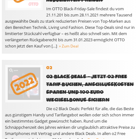
REDUZIERTEN PREISEN
Im OTTO Black-Friday-Sale findest du vom
21.11.201 bis zum 28.11.2021 mehrere Tausend
ausgewählte Deals zu stark reduzierten Preisen von Top-Marken aus
den Bereichen Technik, Living und Fashion. Diese Top-Deals sind nur in
limitierter Stückzahl verfügbar – es heißt also schnell sein. Mit dem
verlängerten Rückgaberecht bis zum 31.01.2023 ermöglicht OTTO
schon jetzt den Kauf von […]
» Zum Deal
O2
O2 BLACK DEALS – JETZT O2 FREE
TARIF BUCHEN, ANSCHLUSSKOSTEN
SPAREN UND 100 EURO
WECHSELBONUS SICHERN
Die o2 Black Deals: Perfekt für alle, die das Beste
aus günstigem Handy und Tarifangebot wollen oder sich schon immer
ein bestimmtes Gadget gewünscht haben. Rund um die
Schnäppchenzeit des Jahres winken dir unglaublich attraktive Preise zu
Smartphones mit Vertrag und andere Black Deals. In allen o2 Free