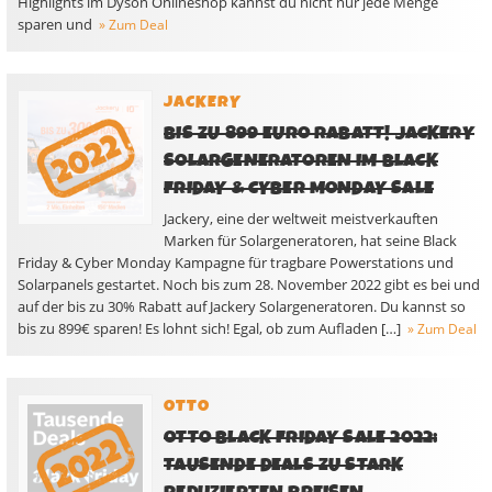
Highlights im Dyson Onlineshop kannst du nicht nur jede Menge
sparen und
» Zum Deal
JACKERY
BIS ZU 899 EURO RABATT! JACKERY
SOLARGENERATOREN IM BLACK
FRIDAY & CYBER MONDAY SALE
Jackery, eine der weltweit meistverkauften
Marken für Solargeneratoren, hat seine Black
Friday & Cyber Monday Kampagne für tragbare Powerstations und
Solarpanels gestartet. Noch bis zum 28. November 2022 gibt es bei und
auf der bis zu 30% Rabatt auf Jackery Solargeneratoren. Du kannst so
bis zu 899€ sparen! Es lohnt sich! Egal, ob zum Aufladen […]
» Zum Deal
OTTO
OTTO BLACK FRIDAY SALE 2022:
TAUSENDE DEALS ZU STARK