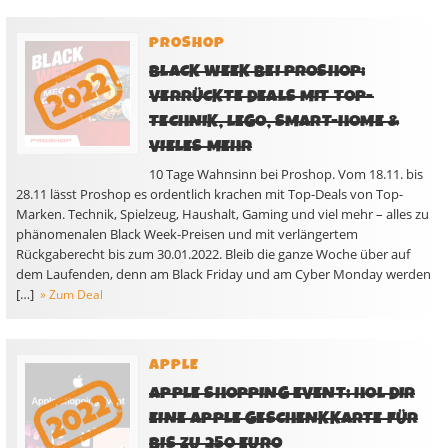
PROSHOP
BLACK WEEK BEI PROSHOP:
VERRÜCKTE DEALS MIT TOP-
TECHNIK, LEGO, SMART-HOME &
VIELES MEHR
10 Tage Wahnsinn bei Proshop. Vom 18.11. bis
28.11 lässt Proshop es ordentlich krachen mit Top-Deals von Top-
Marken. Technik, Spielzeug, Haushalt, Gaming und viel mehr – alles zu
phänomenalen Black Week-Preisen und mit verlängertem
Rückgaberecht bis zum 30.01.2022. Bleib die ganze Woche über auf
dem Laufenden, denn am Black Friday und am Cyber Monday werden
[…]
» Zum Deal
APPLE
APPLE SHOPPING EVENT: HOL DIR
EINE APPLE GESCHENKKARTE FÜR
BIS ZU 250 EURO