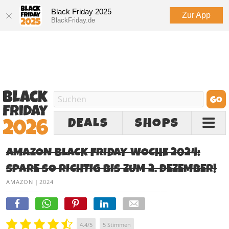
Black Friday 2025
Zur App
BlackFriday.de
DEALS
SHOPS
AMAZON BLACK FRIDAY WOCHE 2024:
SPARE SO RICHTIG BIS ZUM 2. DEZEMBER!
AMAZON
|
2024
4.4
/
5
5
Stimmen