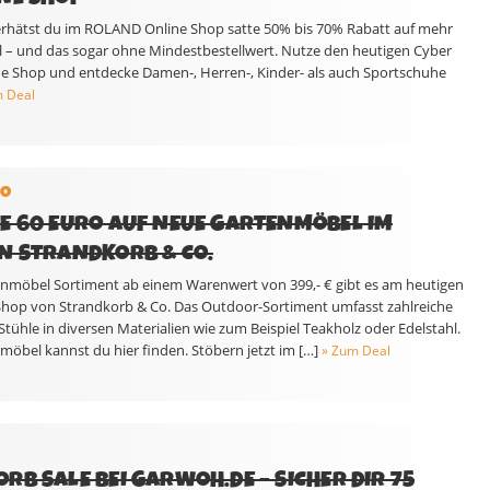
erhätst du im ROLAND Online Shop satte 50% bis 70% Rabatt auf mehr
el – und das sogar ohne Mindestbestellwert. Nutze den heutigen Cyber
Shop und entdecke Damen-, Herren-, Kinder- als auch Sportschuhe
 Deal
CO
E 60 EURO AUF NEUE GARTENMÖBEL IM
N STRANDKORB & CO.
tenmöbel Sortiment ab einem Warenwert von 399,- € gibt es am heutigen
hop von Strandkorb & Co. Das Outdoor-Sortiment umfasst zahlreiche
Stühle in diversen Materialien wie zum Beispiel Teakholz oder Edelstahl.
öbel kannst du hier finden. Stöbern jetzt im […]
» Zum Deal
RB SALE BEI GARWOH.DE – SICHER DIR 75