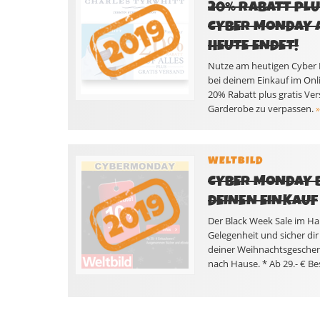
20% RABATT PLU
CYBER MONDAY A
HEUTE ENDET!
Nutze am heutigen Cyber 
bei deinem Einkauf im Onli
20% Rabatt plus gratis Ver
Garderobe zu verpassen.
»
WELTBILD
CYBER MONDAY B
DEINEN EINKAUF
Der Black Week Sale im Hau
Gelegenheit und sicher di
deiner Weihnachtsgeschenke
nach Hause. * Ab 29.- € B