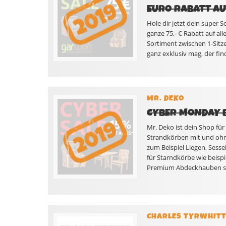
EURO RABATT A
Hole dir jetzt dein super
ganze 75,- € Rabatt auf a
Sortiment zwischen 1-Sitze
ganz exklusiv mag, der find
MR. DEKO
CYBER MONDAY B
Mr. Deko ist dein Shop fü
Strandkörben mit und ohn
zum Beispiel Liegen, Sess
für Starndkörbe wie beisp
Premium Abdeckhauben sow
CHARLES TYRWHIT