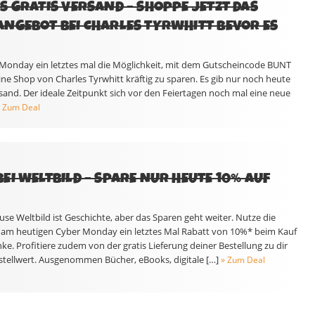
S GRATIS VERSAND – SHOPPE JETZT DAS
NGEBOT BEI CHARLES TYRWHITT BEVOR ES
Monday ein letztes mal die Möglichkeit, mit dem Gutscheincode BUNT
ne Shop von Charles Tyrwhitt kräftig zu sparen. Es gib nur noch heute
sand. Der ideale Zeitpunkt sich vor den Feiertagen noch mal eine neue
 Zum Deal
EI WELTBILD – SPARE NUR HEUTE 10% AUF
se Weltbild ist Geschichte, aber das Sparen geht weiter. Nutze die
r am heutigen Cyber Monday ein letztes Mal Rabatt von 10%* beim Kauf
. Profitiere zudem von der gratis Lieferung deiner Bestellung zu dir
estellwert. Ausgenommen Bücher, eBooks, digitale […]
» Zum Deal