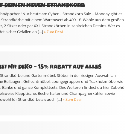
UF DEINEN NEUEN STRANDKORB
 Schnäppchen! Nur heute am Cyber – Strandkorb Sale – Monday gibt es
lle Strandkörbe mit einem Warenwert ab 499,- €. Wähle aus dem großen
r, 2-Sitzer oder gar XXL Strandkörben in zahlreichen Dessins. Wer es
et sicher Gefallen an […]
» Zum Deal
EI MR DEKO – 15% RABATT AUF ALLES
r Strandkörbe und Gartenmöbel. Stöber in der riesigen Auswahl an
e Bullaugen, Geflechtmöbel, Loungegruppen und Teakholzmöbel wie
el, Bänke und ganze Komplettsets. Des Weiteren findest du hier Zubehör
ielsweise Klapptische, Becherhalter und Champagnerkühler sowie
ohl für Strandkörbe als auch […]
» Zum Deal
T