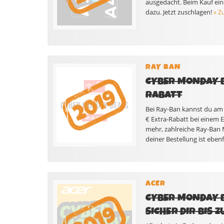
ausgedacht. Beim Kauf ei
dazu. Jetzt zuschlagen!
» Z
RAY BAN
CYBER MONDAY B
RABATT
Bei Ray-Ban kannst du am C
€ Extra-Rabatt bei einem 
mehr, zahlreiche Ray-Ban M
deiner Bestellung ist ebenf
ACER
CYBER MONDAY BE
SICHER DIR BIS