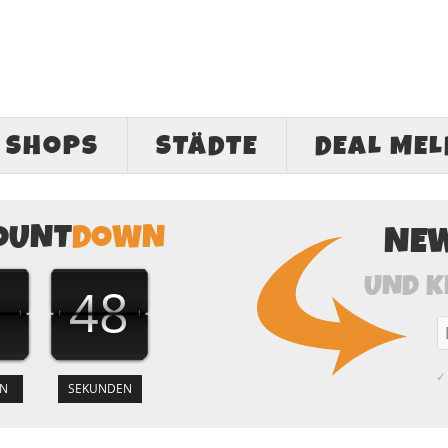
SHOPS
STÄDTE
DEAL ME
OUNT
DOWN
NE
UND K
1
47
✓ 