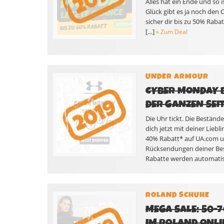
Alles hat ein Ende und so 
Glück gibt es ja noch den 
sicher dir bis zu 50% Rab
[…]
» Zum Deal
UNDER ARMOUR
CYBER MONDAY B
DER GANZEN SEI
Die Uhr tickt. Die Bestä
dich jetzt mit deiner Liebl
40% Rabatt* auf UA.com u
Rücksendungen deiner Beste
Rabatte werden automatis
ROLAND SCHUHE
MEGA SALE: 50-
IM ROLAND ONLI