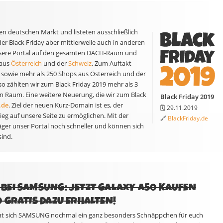
en deutschen Markt und listeten ausschließlich
r Black Friday aber mittlerweile auch in anderen
 unsere Portal auf den gesamten DACH-Raum und
 aus
Österreich
und der
Schweiz
. Zum Auftakt
 sowie mehr als 250 Shops aus Österreich und der
 zählten wir zum Black Friday 2019 mehr als 3
 Raum. Eine weitere Neuerung, die wir zum Black
Black Friday 2019
.de
. Ziel der neuen Kurz-Domain ist es, der
🗓️ 29.11.2019
eg auf unsere Seite zu ermöglichen. Mit der
🔗
BlackFriday.de
äger unser Portal noch schneller und können sich
sind.
BEI SAMSUNG: JETZT GALAXY A50 KAUFEN
 GRATIS DAZU ERHALTEN!
t sich SAMSUNG nochmal ein ganz besonders Schnäppchen für euch