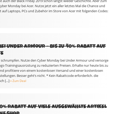
ist auch der Black Friday 2019 schon längst wieder Geschichte. Aber zum
Cyber Monday bei Acer. Nutze jetzt ein aller letztes Mal die Chance und
att auf Laptops, PCs und Zubehör im Store von Acer mit folgenden Codes:
EI UNDER ARMOUR – BIS ZU 40% RABATT AUF
TE
nde schrumpfen. Nutze den Cyber Monday bei Under Armour und versorge
ings-Trainingsausrüstung zu reduzierten Preisen. Erhalte nur heute bis zu
nd profitiere von einem kostenlosen Versand und einer kostenlosen
llungen. Besser geht‘s nicht. * Kein Rabattcode erforderlich. die
ch […]
» Zum Deal
70% RABATT AUF VIELE AUSGEWÄHLTE ARTIKEL
NE SHOP