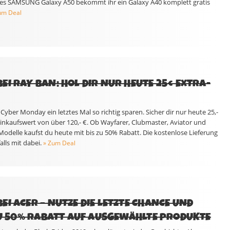
nes SAMSUNG Galaxy A50 bekommt ihr ein Galaxy A40 komplett gratis
um Deal
EI RAY BAN: HOL DIR NUR HEUTE 25€ EXTRA-
yber Monday ein letztes Mal so richtig sparen. Sicher dir nur heute 25,-
Einkaufswert von über 120,- €. Ob Wayfarer, Clubmaster, Aviator und
odelle kaufst du heute mit bis zu 50% Rabatt. Die kostenlose Lieferung
alls mit dabei.
» Zum Deal
I ACER – NUTZE DIE LETZTE CHANCE UND
 ZU 50% RABATT AUF AUSGEWÄHLTE PRODUKTE