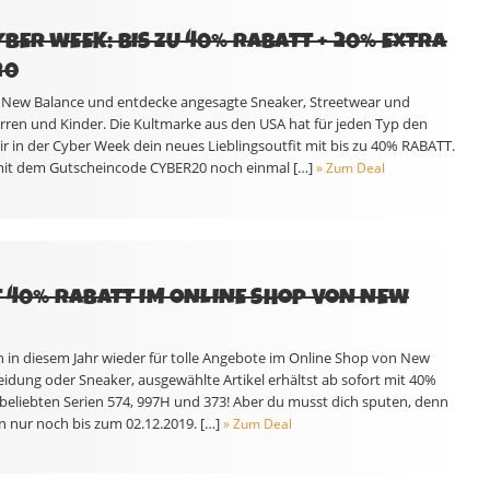
BER WEEK: BIS ZU 40% RABATT + 20% EXTRA
20
n New Balance und entdecke angesagte Sneaker, Streetwear und
ren und Kinder. Die Kultmarke aus den USA hat für jeden Typ den
ir in der Cyber Week dein neues Lieblingsoutfit mit bis zu 40% RABATT.
it dem Gutscheincode CYBER20 noch einmal […]
» Zum Deal
ZT 40% RABATT IM ONLINE SHOP VON NEW
h in diesem Jahr wieder für tolle Angebote im Online Shop von New
idung oder Sneaker, ausgewählte Artikel erhältst ab sofort mit 40%
 beliebten Serien 574, 997H und 373! Aber du musst dich sputen, denn
en nur noch bis zum 02.12.2019. […]
» Zum Deal