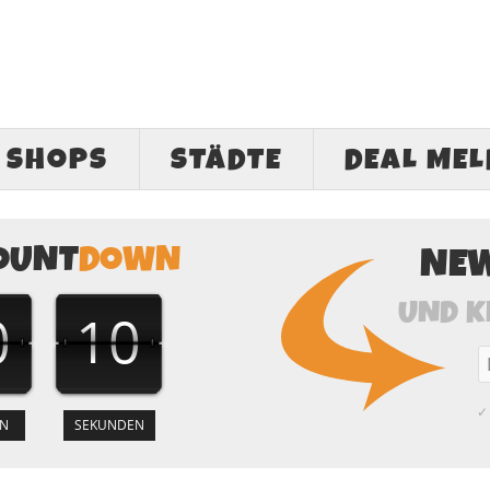
SHOPS
STÄDTE
DEAL ME
OUNT
DOWN
NE
UND K
0
9
✓ 