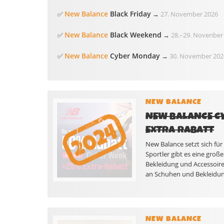
New Balance
Black Friday
✅
→
27. November 2026
New Balance
Black Weekend
✅
→
28.
–
29. Novenber
New Balance
Cyber Monday
✅
→
30. November 202
NEW BALANCE
NEW BALANCE CY
EXTRA RABATT
New Balance setzt sich für
Sportler gibt es eine gro
Bekleidung und Accessoire
an Schuhen und Bekleidung
NEW BALANCE