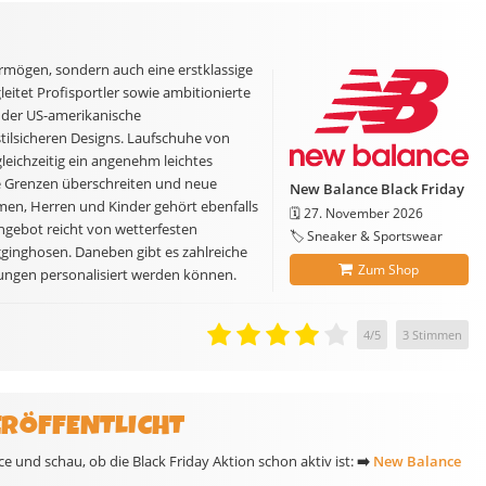
ermögen, sondern auch eine erstklassige
eitet Profisportler sowie ambitionierte
 der US-amerikanische
stilsicheren Designs. Laufschuhe von
leichzeitig ein angenehm leichtes
te Grenzen überschreiten und neue
New Balance Black Friday
amen, Herren und Kinder gehört ebenfalls
🗓️
27. November 2026
gebot reicht von wetterfesten
🏷️ Sneaker & Sportswear
gginghosen. Daneben gibt es zahlreiche
Zum Shop
ungen personalisiert werden können.
4
/
5
3
Stimmen
ERÖFFENTLICHT
 und schau, ob die Black Friday Aktion schon aktiv ist:
➡️
New Balance