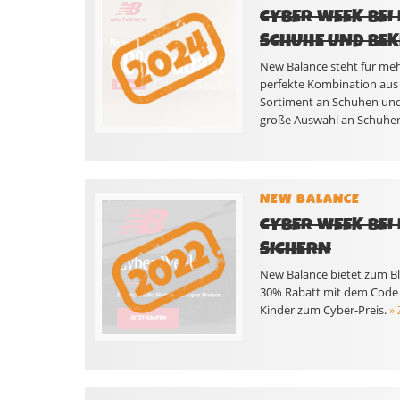
CYBER WEEK BEI
SCHUHE UND BE
New Balance steht für meh
perfekte Kombination aus F
Sortiment an Schuhen und 
große Auswahl an Schuhen 
NEW BALANCE
CYBER WEEK BEI
SICHERN
New Balance bietet zum Bl
30% Rabatt mit dem Code C
Kinder zum Cyber-Preis.
»