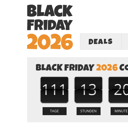
DEALS
BLACK FRIDAY
2026
C
111
13
2