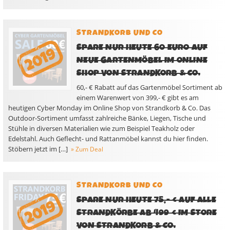
STRANDKORB UND CO
SPARE NUR HEUTE 60 EURO AUF
NEUE GARTENMÖBEL IM ONLINE
SHOP VON STRANDKORB & CO.
60,- € Rabatt auf das Gartenmöbel Sortiment ab
einem Warenwert von 399,- € gibt es am
heutigen Cyber Monday im Online Shop von Strandkorb & Co. Das
Outdoor-Sortiment umfasst zahlreiche Bänke, Liegen, Tische und
Stühle in diversen Materialien wie zum Beispiel Teakholz oder
Edelstahl. Auch Geflecht- und Rattanmöbel kannst du hier finden.
Stöbern jetzt im […]
» Zum Deal
STRANDKORB UND CO
SPARE NUR HEUTE 75,- € AUF ALLE
STRANDKÖRBE AB 499 € IM STORE
VON STRANDKORB & CO.