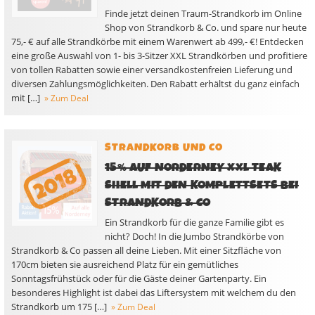
Finde jetzt deinen Traum-Strandkorb im Online
Shop von Strandkorb & Co. und spare nur heute
75,- € auf alle Strandkörbe mit einem Warenwert ab 499,- €! Entdecken
eine große Auswahl von 1- bis 3-Sitzer XXL Strandkörben und profitiere
von tollen Rabatten sowie einer versandkostenfreien Lieferung und
diversen Zahlungsmöglichkeiten. Den Rabatt erhältst du ganz einfach
mit […]
» Zum Deal
STRANDKORB UND CO
15% AUF NORDERNEY XXL TEAK
SHELL MIT DEN KOMPLETTSETS BEI
STRANDKORB & CO
Ein Strandkorb für die ganze Familie gibt es
nicht? Doch! In die Jumbo Strandkörbe von
Strandkorb & Co passen all deine Lieben. Mit einer Sitzfläche von
170cm bieten sie ausreichend Platz für ein gemütliches
Sonntagsfrühstück oder für die Gäste deiner Gartenparty. Ein
besonderes Highlight ist dabei das Liftersystem mit welchem du den
Strandkorb um 175 […]
» Zum Deal