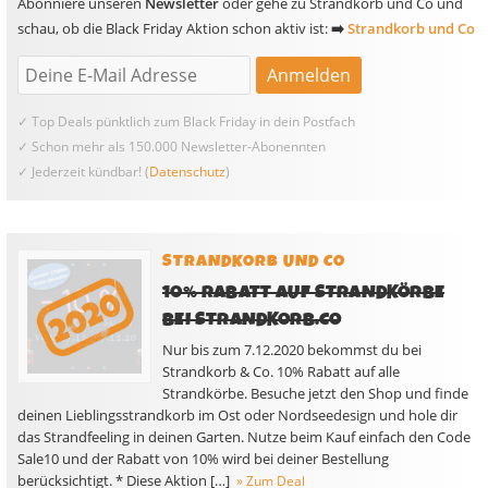
Abonniere unseren
Newsletter
oder gehe zu Strandkorb und Co und
schau, ob die Black Friday Aktion schon aktiv ist:
➡️
Strandkorb und Co
✓ Top Deals pünktlich zum Black Friday in dein Postfach
✓ Schon mehr als 150.000 Newsletter-Abonennten
✓ Jederzeit kündbar! (
Datenschutz
)
STRANDKORB UND CO
10% RABATT AUF STRANDKÖRBE
BEI STRANDKORB.CO
Nur bis zum 7.12.2020 bekommst du bei
Strandkorb & Co. 10% Rabatt auf alle
Strandkörbe. Besuche jetzt den Shop und finde
deinen Lieblingsstrandkorb im Ost oder Nordseedesign und hole dir
das Strandfeeling in deinen Garten. Nutze beim Kauf einfach den Code
Sale10 und der Rabatt von 10% wird bei deiner Bestellung
berücksichtigt. * Diese Aktion […]
» Zum Deal