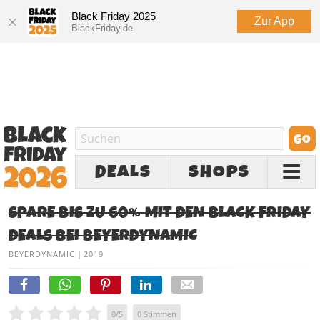
Black Friday 2025
Zur App
BlackFriday.de
DEALS
SHOPS
SPARE BIS ZU 60% MIT DEN BLACK FRIDAY
DEALS BEI BEYERDYNAMIC
BEYERDYNAMIC
|
2019
0
/
5
0
Stimmen