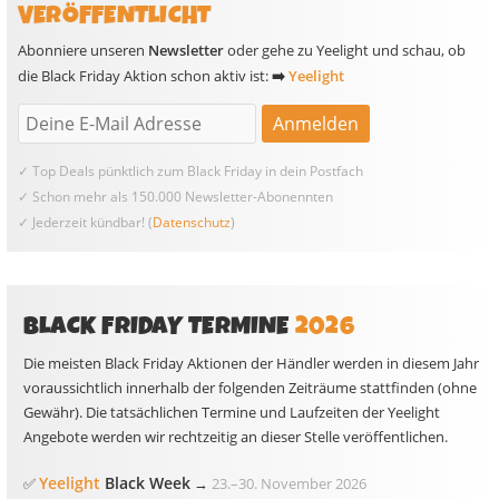
VERÖFFENTLICHT
Abonniere unseren
Newsletter
oder gehe zu Yeelight und schau, ob
die Black Friday Aktion schon aktiv ist:
➡️
Yeelight
✓ Top Deals pünktlich zum Black Friday in dein Postfach
✓ Schon mehr als 150.000 Newsletter-Abonennten
✓ Jederzeit kündbar! (
Datenschutz
)
BLACK FRIDAY TERMINE
2026
Die meisten Black Friday Aktionen der Händler werden in diesem Jahr
voraussichtlich innerhalb der folgenden Zeiträume stattfinden (ohne
Gewähr). Die tatsächlichen Termine und Laufzeiten der Yeelight
Angebote werden wir rechtzeitig an dieser Stelle veröffentlichen.
Yeelight
Black Week
✅
→
23.
–
30. November 2026