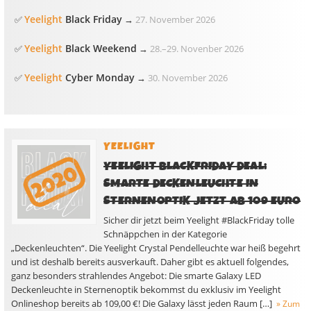
Yeelight
Black Friday
✅
→
27. November 2026
Yeelight
Black Weekend
✅
→
28.
–
29. Novenber 2026
Yeelight
Cyber Monday
✅
→
30. November 2026
YEELIGHT
YEELIGHT BLACKFRIDAY DEAL:
SMARTE DECKENLEUCHTE IN
STERNENOPTIK JETZT AB 109 EURO
Sicher dir jetzt beim Yeelight #BlackFriday tolle
Schnäppchen in der Kategorie
„Deckenleuchten“. Die Yeelight Crystal Pendelleuchte war heiß begehrt
und ist deshalb bereits ausverkauft. Daher gibt es aktuell folgendes,
ganz besonders strahlendes Angebot: Die smarte Galaxy LED
Deckenleuchte in Sternenoptik bekommst du exklusiv im Yeelight
Onlineshop bereits ab 109,00 €! Die Galaxy lässt jeden Raum […]
» Zum