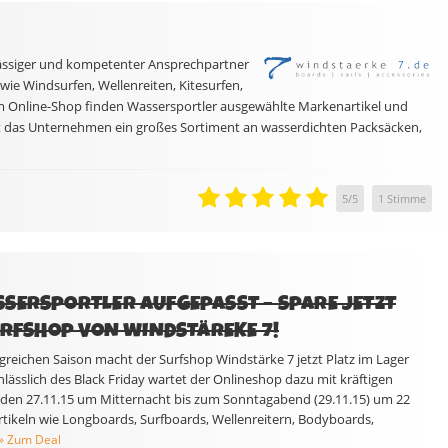
rlässiger und kompetenter Ansprechpartner
ie Windsurfen, Wellenreiten, Kitesurfen,
 Online-Shop finden Wassersportler ausgewählte Markenartikel und
et das Unternehmen ein großes Sortiment an wasserdichten Packsäcken,
5
/
5
1
Stimme
SERSPORTLER AUFGEPASST – SPARE JETZT
SURFSHOP VON WINDSTÄREKE 7!
greichen Saison macht der Surfshop Windstärke 7 jetzt Platz im Lager
nlässlich des Black Friday wartet der Onlineshop dazu mit kräftigen
, den 27.11.15 um Mitternacht bis zum Sonntagabend (29.11.15) um 22
rtikeln wie Longboards, Surfboards, Wellenreitern, Bodyboards,
» Zum Deal