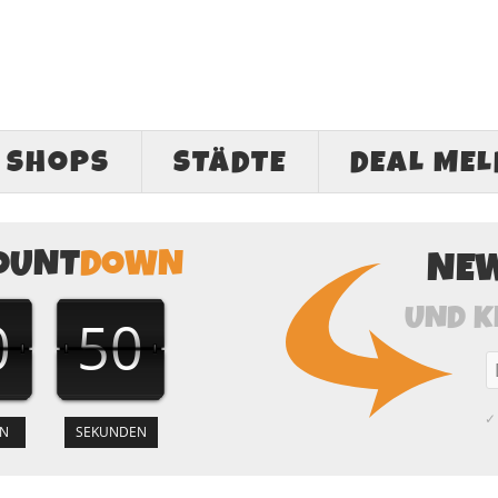
SHOPS
STÄDTE
DEAL ME
OUNT
DOWN
NE
UND K
0
49
✓ 