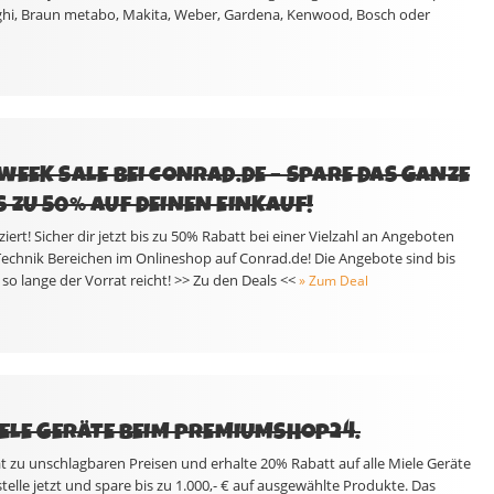
hi, Braun metabo, Makita, Weber, Gardena, Kenwood, Bosch oder
EEK SALE BEI CONRAD.DE – SPARE DAS GANZE W
ZU 50% AUF DEINEN EINKAUF!
iert! Sicher dir jetzt bis zu 50% Rabatt bei einer Vielzahl an Angeboten
echnik Bereichen im Onlineshop auf Conrad.de! Die Angebote sind bis
so lange der Vorrat reicht! >> Zu den Deals <<
» Zum Deal
IELE GERÄTE BEIM PREMIUMSHOP24.
tät zu unschlagbaren Preisen und erhalte 20% Rabatt auf alle Miele Geräte
lle jetzt und spare bis zu 1.000,- € auf ausgewählte Produkte. Das