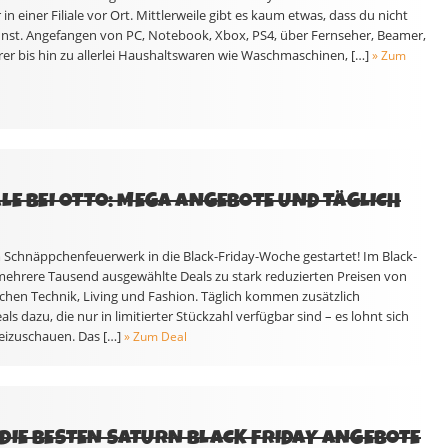
n einer Filiale vor Ort. Mittlerweile gibt es kaum etwas, dass du nicht
nnst. Angefangen von PC, Notebook, Xbox, PS4, über Fernseher, Beamer,
 bis hin zu allerlei Haushaltswaren wie Waschmaschinen, […]
» Zum
ALE BEI OTTO: MEGA ANGEBOTE UND TÄGLICH
m Schnäppchenfeuerwerk in die Black-Friday-Woche gestartet! Im Black-
 mehrere Tausend ausgewählte Deals zu stark reduzierten Preisen von
hen Technik, Living und Fashion. Täglich kommen zusätzlich
s dazu, die nur in limitierter Stückzahl verfügbar sind – es lohnt sich
eizuschauen. Das […]
» Zum Deal
DIE BESTEN SATURN BLACK FRIDAY ANGEBOTE