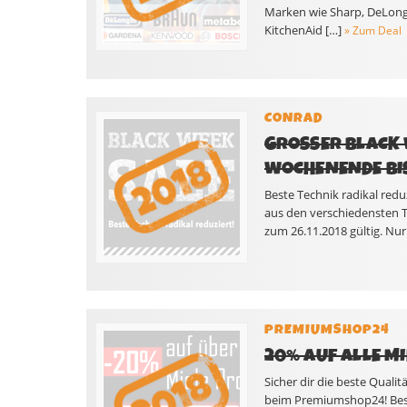
Marken wie Sharp, DeLong
KitchenAid […]
» Zum Deal
CONRAD
GROSSER BLACK W
OCHENENDE BIS 
Beste Technik radikal reduz
aus den verschiedensten T
zum 26.11.2018 gültig. Nur 
PREMIUMSHOP24
20% AUF ALLE M
Sicher dir die beste Quali
beim Premiumshop24! Beste