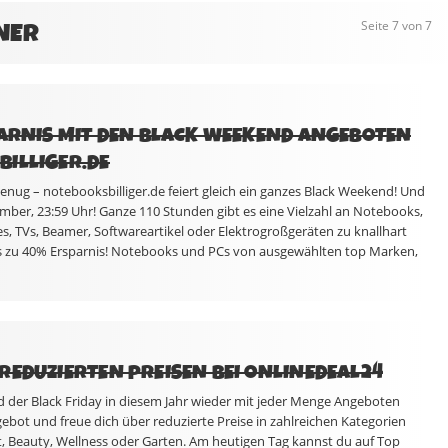
NER
Seite 7 von 7
PARNIS MIT DEN BLACK WEEKEND ANGEBOTEN
ILLIGER.DE
 genug – notebooksbilliger.de feiert gleich ein ganzes Black Weekend! Und
mber, 23:59 Uhr! Ganze 110 Stunden gibt es eine Vielzahl an Notebooks,
 TVs, Beamer, Softwareartikel oder Elektrogroßgeräten zu knallhart
is zu 40% Ersparnis! Notebooks und PCs von ausgewählten top Marken,
REDUZIERTEN PREISEN BEI ONLINEDEAL24
d der Black Friday in diesem Jahr wieder mit jeder Menge Angeboten
gebot und freue dich über reduzierte Preise in zahlreichen Kategorien
 Beauty, Wellness oder Garten. Am heutigen Tag kannst du auf Top