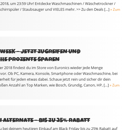
1.2018, um 23:59 Uhr! Entdecke Waschmaschinen / Wäschetrockner /
chirrspüler / Staubsauger und VIELES mehr. >> Zu den Deals […]
» Zum
WEEK – JETZT ZUGREIFEN UND
CHE PROZENTE SPAREN
r 2018 findest du im Store von Euronics wieder jede Menge
e vor. Ob PC, Kamera, Konsole, Smartphone oder Waschmaschine, bei
rheit für jeden etwas dabei. Schaue jetzt rein und sicher dir dein
ßen Anzahl an Top Marken, wie Bosch, Grundig, Canon, HP, […]
» Zum
I ALTERNATE – BIS ZU 25% RABATT
 bei deinem heutigen Einkauf am Black Friday bis zu 25% Rabatt auf