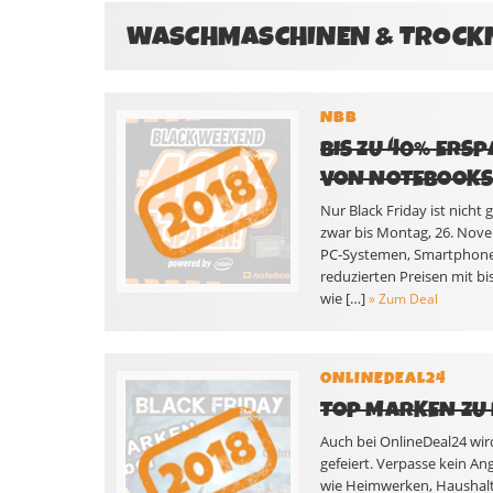
WASCHMASCHINEN & TROCK
NBB
BIS ZU 40% ERS
VON NOTEBOOKSB
Nur Black Friday ist nicht
zwar bis Montag, 26. Nove
PC-Systemen, Smartphones,
reduzierten Preisen mit b
wie […]
» Zum Deal
ONLINEDEAL24
TOP MARKEN ZU 
Auch bei OnlineDeal24 wir
gefeiert. Verpasse kein An
wie Heimwerken, Haushalt,