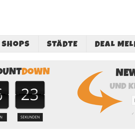
SHOPS
STÄDTE
DEAL ME
OUNT
DOWN
NE
UND K
6
22
✓ 