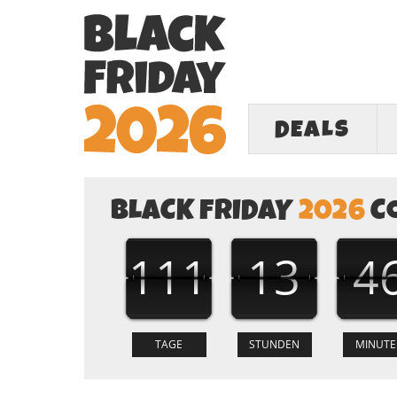
DEALS
BLACK FRIDAY
2026
C
111
13
4