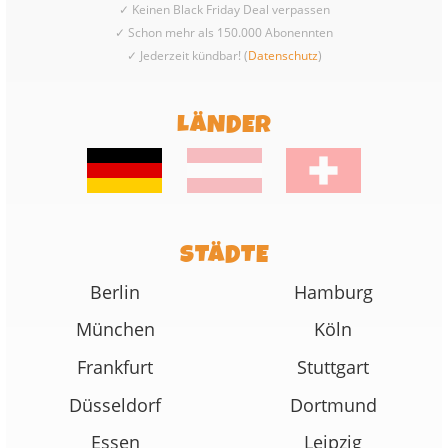
✓ Keinen Black Friday Deal verpassen
✓ Schon mehr als 150.000 Abonennten
✓ Jederzeit kündbar! (
Datenschutz
)
LÄNDER
STÄDTE
Berlin
Hamburg
München
Köln
Frankfurt
Stuttgart
Düsseldorf
Dortmund
Essen
Leipzig