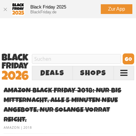
Black Friday 2025
Zur App
BlackFriday.de
DEALS
SHOPS
AMAZON BLACK FRIDAY 2018: NUR BIS
MITTERNACHT. ALLE 5 MINUTEN NEUE
ANGEBOTE. NUR SOLANGE VORRAT
REICHT.
AMAZON
|
2018