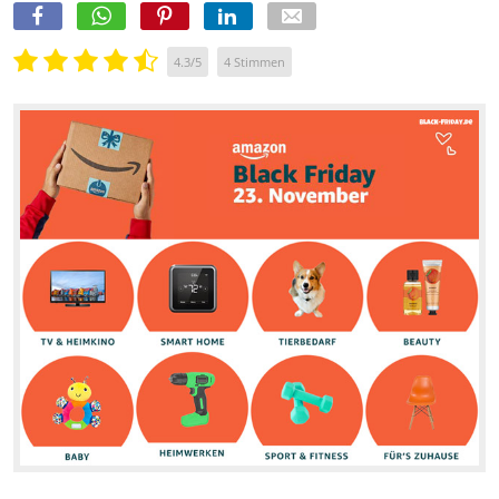
4.3
/
5
4
Stimmen