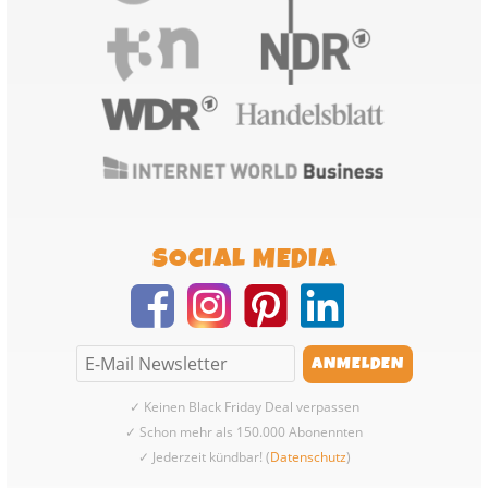
SOCIAL MEDIA
✓ Keinen Black Friday Deal verpassen
✓ Schon mehr als 150.000 Abonennten
✓ Jederzeit kündbar! (
Datenschutz
)