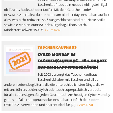
Taschenkaufhaus dein neues Lieblingsteil! Egal
ob Tasche, Rucksack oder Koffer. Mit dem Gutscheincode*
BLACKF2021 erhältst du nur heute am Black Friday 15% Rabatt auf fast
alles, was nicht reduziert ist. * Ausgeschlossen sind reduzierte Artikel
sowie die Marken Aunts&Uncles, Ergobag, Filson, Satch.
Mindestartikelwert 150,- €
» Zum Deal
TASCHENKAUFHAUS
CYBER MONDAY IM
TASCHENKAUFHAUS – 15% RABATT
AUF ALLE LAPTOPRUCKSÄCKE!
Seit 2003 versorgt das Taschenkaufhaus
Taschenliebhaber mit Taschen und all den
anderen Lebensbegleitern, die die unterschiedlichsten Dinge, die wir
mit uns führen, schön, stylish oder auch superpraktisch verpacken –
für alle Lebenslagen, für jeden Geschmack. Am heutigen Cyber Monday
gibt es auf alle Laptoprucksäcke 15% Rabatt! Einfach den Code*
CYBER2021 verwenden und sparen! Ideal für […]
» Zum Deal