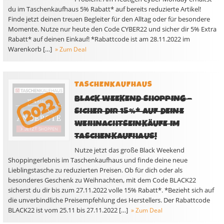
du im Taschenkaufhaus 5% Rabatt* auf bereits reduzierte Artikel!
Finde jetzt deinen treuen Begleiter für den Alltag oder für besondere
Momente. Nutze nur heute den Code CYBER22 und sicher dir 5% Extra
Rabatt* auf deinen Einkauf! *Rabattcode ist am 28.11.2022 im
Warenkorb […]
» Zum Deal
TASCHENKAUFHAUS
BLACK WEEKEND SHOPPING –
SICHER DIR 15%* AUF DEINE
WEIHNACHTSEINKÄUFE IM
TASCHENKAUFHAUS!
Nutze jetzt das große Black Weekend
Shoppingerlebnis im Taschenkaufhaus und finde deine neue
Lieblingstasche zu reduzierten Preisen. Ob für dich oder als
besonderes Geschenk zu Weihnachten, mit dem Code BLACK22
sicherst du dir bis zum 27.11.2022 volle 15% Rabatt*. *Bezieht sich auf
die unverbindliche Preisempfehlung des Herstellers. Der Rabattcode
BLACK22 ist vom 25.11 bis 27.11.2022 […]
» Zum Deal