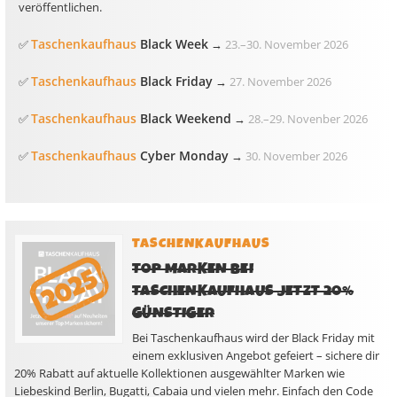
veröffentlichen.
Taschenkaufhaus
Black Week
✅
→
23.
–
30. November 2026
Taschenkaufhaus
Black Friday
✅
→
27. November 2026
Taschenkaufhaus
Black Weekend
✅
→
28.
–
29. Novenber 2026
Taschenkaufhaus
Cyber Monday
✅
→
30. November 2026
TASCHENKAUFHAUS
TOP MARKEN BEI
TASCHENKAUFHAUS JETZT 20%
GÜNSTIGER
Bei Taschenkaufhaus wird der Black Friday mit
einem exklusiven Angebot gefeiert – sichere dir
20% Rabatt auf aktuelle Kollektionen ausgewählter Marken wie
Liebeskind Berlin, Bugatti, Cabaia und vielen mehr. Einfach den Code