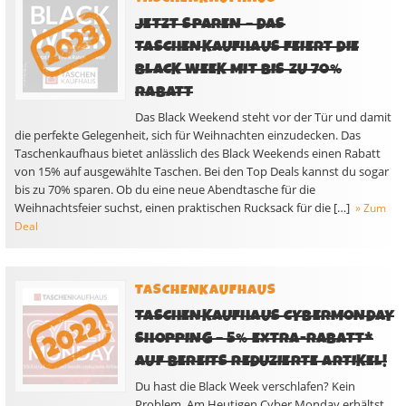
JETZT SPAREN – DAS
TASCHENKAUFHAUS FEIERT DIE
BLACK WEEK MIT BIS ZU 70%
RABATT
Das Black Weekend steht vor der Tür und damit
die perfekte Gelegenheit, sich für Weihnachten einzudecken. Das
Taschenkaufhaus bietet anlässlich des Black Weekends einen Rabatt
von 15% auf ausgewählte Taschen. Bei den Top Deals kannst du sogar
bis zu 70% sparen. Ob du eine neue Abendtasche für die
Weihnachtsfeier suchst, einen praktischen Rucksack für die […]
» Zum
Deal
TASCHENKAUFHAUS
TASCHENKAUFHAUS CYBERMONDAY
SHOPPING – 5% EXTRA-RABATT*
AUF BEREITS REDUZIERTE ARTIKEL!
Du hast die Black Week verschlafen? Kein
Problem. Am Heutigen Cyber Monday erhältst