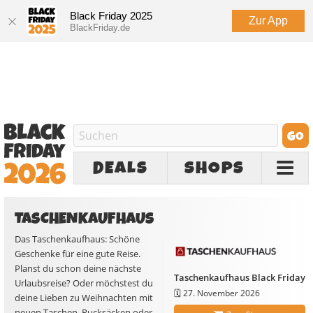
Black Friday 2025
Zur App
BlackFriday.de
DEALS
SHOPS
TASCHENKAUFHAUS
Das Taschenkaufhaus: Schöne
Geschenke für eine gute Reise.
Planst du schon deine nächste
Taschenkaufhaus Black Friday
Urlaubsreise? Oder möchstest du
🗓️
27. November 2026
deine Lieben zu Weihnachten mit
neuen Taschen, Rucksäcken oder