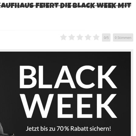
KAUFHAUS FEIERT DIE BLACK WEEK MIT
0
/
5
0
Stimmen