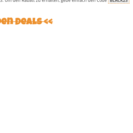
23. Um den Rabatt zu erhalten, gebe einfach den Code
BLACK23
den Deals