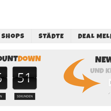
SHOPS
STÄDTE
DEAL ME
OUNT
DOWN
NE
UND K
5
50
✓ 