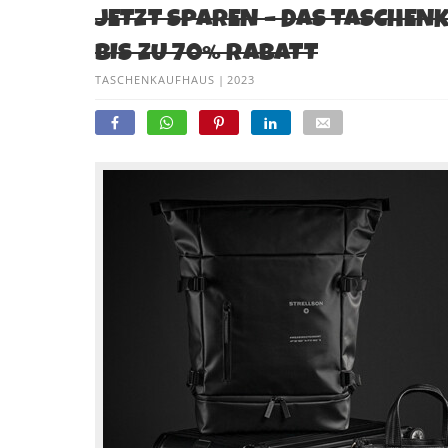
JETZT SPAREN – DAS TASCHEN
BIS ZU 70% RABATT
TASCHENKAUFHAUS
|
2023