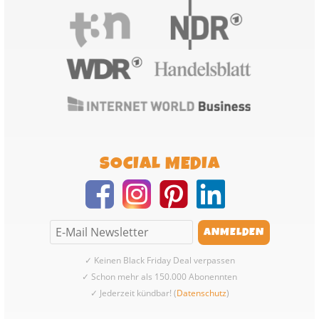
SOCIAL MEDIA
✓ Keinen Black Friday Deal verpassen
✓ Schon mehr als 150.000 Abonennten
✓ Jederzeit kündbar! (
Datenschutz
)