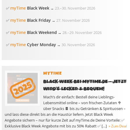
myTime
Black Week
✅
→
23.
–
30. November 2026
myTime
Black Friday
✅
→
27. November 2026
myTime
Black Weekend
✅
→
28.
–
29. Novenber 2026
myTime
Cyber Monday
✅
→
30. November 2026
MYTIME
BLACK WEEK BEI MYTIME.DE – JETZT
WIRD’S LECKER & BEQUEM!
Mach’s dir einfach: Bestell deine Lieblings-
Lebensmittel online – von frischen Zutaten 🥦
über Snacks 🍫 bis zu Getränken & Spirituosen –
und lass diese direkt bis an die Haustür liefern. Jetzt Black Week
Angebote sichern – nur für kurze Zeit auf myTime.de Deine Vorteile: ✅
Exklusive Black Week Angebote mit bis zu 50% Rabatt ✅ […]
» Zum Deal