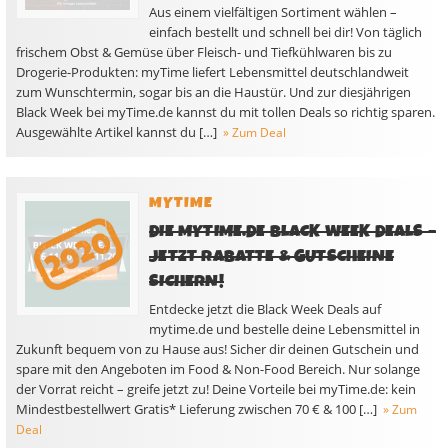
Aus einem vielfältigen Sortiment wählen –
einfach bestellt und schnell bei dir! Von täglich
frischem Obst & Gemüse über Fleisch- und Tiefkühlwaren bis zu
Drogerie-Produkten: myTime liefert Lebensmittel deutschlandweit
zum Wunschtermin, sogar bis an die Haustür. Und zur diesjährigen
Black Week bei myTime.de kannst du mit tollen Deals so richtig sparen.
Ausgewählte Artikel kannst du […]
» Zum Deal
MYTIME
DIE MYTIME.DE BLACK WEEK DEALS –
JETZT RABATTE & GUTSCHEINE
SICHERN!
Entdecke jetzt die Black Week Deals auf
mytime.de und bestelle deine Lebensmittel in
Zukunft bequem von zu Hause aus! Sicher dir deinen Gutschein und
spare mit den Angeboten im Food & Non-Food Bereich. Nur solange
der Vorrat reicht – greife jetzt zu! Deine Vorteile bei myTime.de: kein
Mindestbestellwert Gratis* Lieferung zwischen 70 € & 100 […]
» Zum
Deal