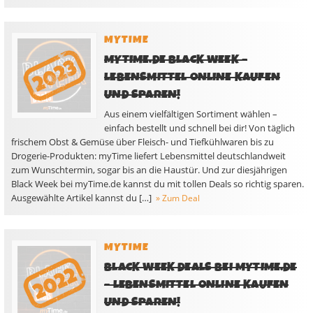
MYTIME
MYTIME.DE BLACK WEEK –
LEBENSMITTEL ONLINE KAUFEN
UND SPAREN!
Aus einem vielfältigen Sortiment wählen –
einfach bestellt und schnell bei dir! Von täglich
frischem Obst & Gemüse über Fleisch- und Tiefkühlwaren bis zu
Drogerie-Produkten: myTime liefert Lebensmittel deutschlandweit
zum Wunschtermin, sogar bis an die Haustür. Und zur diesjährigen
Black Week bei myTime.de kannst du mit tollen Deals so richtig sparen.
Ausgewählte Artikel kannst du […]
» Zum Deal
MYTIME
BLACK WEEK DEALS BEI MYTIME.DE
– LEBENSMITTEL ONLINE KAUFEN
UND SPAREN!