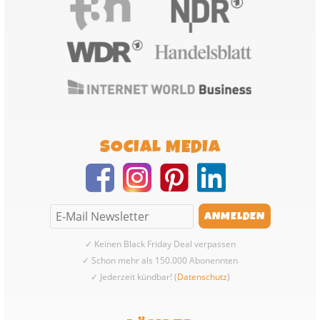
SOCIAL MEDIA
✓ Keinen Black Friday Deal verpassen
✓ Schon mehr als 150.000 Abonennten
✓ Jederzeit kündbar! (
Datenschutz
)