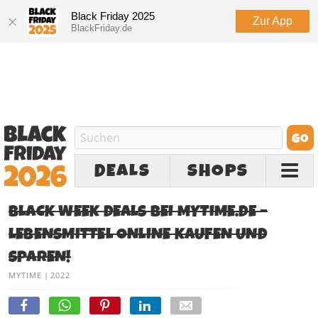
Black Friday 2025
Zur App
BlackFriday.de
DEALS
SHOPS
BLACK WEEK DEALS BEI MYTIME.DE –
LEBENSMITTEL ONLINE KAUFEN UND
SPAREN!
MYTIME
|
2022