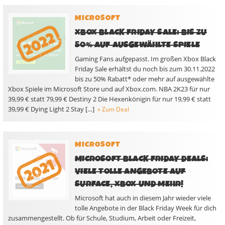
MICROSOFT
XBOX BLACK FRIDAY SALE: BIS ZU
50% AUF AUSGEWÄHLTE SPIELE
Gaming Fans aufgepasst. Im großen Xbox Black
Friday Sale erhältst du noch bis zum 30.11.2022
bis zu 50% Rabatt* oder mehr auf ausgewählte
Xbox Spiele im Microsoft Store und auf Xbox.com. NBA 2K23 für nur
39,99 € statt 79,99 € Destiny 2 Die Hexenkönigin für nur 19,99 € statt
39,99 € Dying Light 2 Stay […]
» Zum Deal
MICROSOFT
MICROSOFT BLACK FRIDAY DEALS:
VIELE TOLLE ANGEBOTE AUF
SURFACE, XBOX UND MEHR!
Microsoft hat auch in diesem Jahr wieder viele
tolle Angebote in der Black Friday Week für dich
zusammengestellt. Ob für Schule, Studium, Arbeit oder Freizeit,