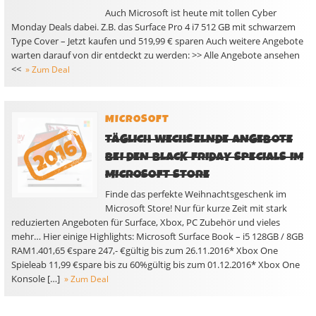
Auch Microsoft ist heute mit tollen Cyber
Monday Deals dabei. Z.B. das Surface Pro 4 i7 512 GB mit schwarzem
Type Cover – Jetzt kaufen und 519,99 € sparen Auch weitere Angebote
warten darauf von dir entdeckt zu werden: >> Alle Angebote ansehen
<<
» Zum Deal
MICROSOFT
TÄGLICH WECHSELNDE ANGEBOTE
BEI DEN BLACK FRIDAY SPECIALS IM
MICROSOFT STORE
Finde das perfekte Weihnachtsgeschenk im
Microsoft Store! Nur für kurze Zeit mit stark
reduzierten Angeboten für Surface, Xbox, PC Zubehör und vieles
mehr… Hier einige Highlights: Microsoft Surface Book – i5 128GB / 8GB
RAM1.401,65 €spare 247,- €gültig bis zum 26.11.2016* Xbox One
Spieleab 11,99 €spare bis zu 60%gültig bis zum 01.12.2016* Xbox One
Konsole […]
» Zum Deal