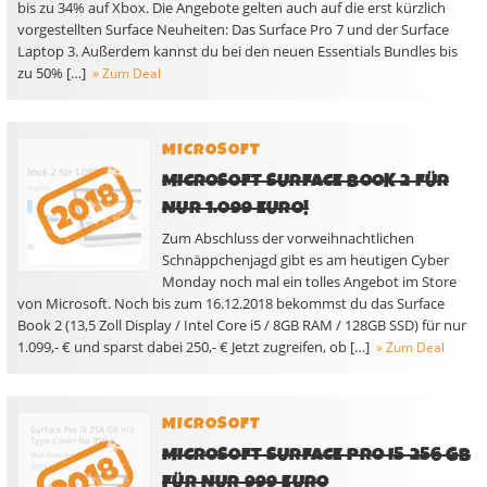
bis zu 34% auf Xbox. Die Angebote gelten auch auf die erst kürzlich
vorgestellten Surface Neuheiten: Das Surface Pro 7 und der Surface
Laptop 3. Außerdem kannst du bei den neuen Essentials Bundles bis
zu 50% […]
» Zum Deal
MICROSOFT
MICROSOFT SURFACE BOOK 2 FÜR
NUR 1.099 EURO!
Zum Abschluss der vorweihnachtlichen
Schnäppchenjagd gibt es am heutigen Cyber
Monday noch mal ein tolles Angebot im Store
von Microsoft. Noch bis zum 16.12.2018 bekommst du das Surface
Book 2 (13,5 Zoll Display / Intel Core i5 / 8GB RAM / 128GB SSD) für nur
1.099,- € und sparst dabei 250,- € Jetzt zugreifen, ob […]
» Zum Deal
MICROSOFT
MICROSOFT SURFACE PRO I5 256 GB
FÜR NUR 999 EURO