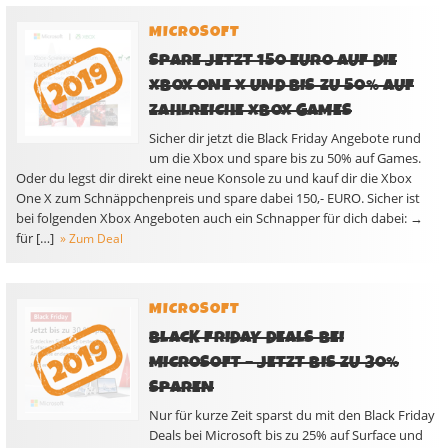
MICROSOFT
SPARE JETZT 150 EURO AUF DIE
XBOX ONE X UND BIS ZU 50% AUF
ZAHLREICHE XBOX GAMES
Sicher dir jetzt die Black Friday Angebote rund
um die Xbox und spare bis zu 50% auf Games.
Oder du legst dir direkt eine neue Konsole zu und kauf dir die Xbox
One X zum Schnäppchenpreis und spare dabei 150,- EURO. Sicher ist
bei folgenden Xbox Angeboten auch ein Schnapper für dich dabei: →
für […]
» Zum Deal
MICROSOFT
BLACK FRIDAY DEALS BEI
MICROSOFT – JETZT BIS ZU 30%
SPAREN
Nur für kurze Zeit sparst du mit den Black Friday
Deals bei Microsoft bis zu 25% auf Surface und