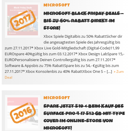
MICROSOFT
MICROSOFT BLACK FRIDAY DEALS –
BIS ZU 60% RABATT DIREKT IM
STORE!
Xbox Spiele Digitalbis zu 50% RabattSicher dir
die angesagtesten Spiele des Jahresgültig bis
zum 27.11.2017* Xbox Live Gold-Mitgliedschaft (Digital-Code)11,99
EUROspare 40%gültig bis zum 03.12.2017* Xbox Design LabSpare 15,-
EUROPersonalisiere Deinen Controllergültig bis zum 27.11.2017*
Software & Appsbis zu 75% RabattSpare bis zu 54,- €gültig bis zum
27.11.2017* Xbox Konsolenbis zu 40% RabattXbox One S – […]
» Zum
Deal
MICROSOFT
SPARE JETZT 519 € BEIM KAUF DES
SURFACE PRO 4 I7 512 GB MIT TYPE
COVER IM ONLINE-STORE VON
MICROSOFT!