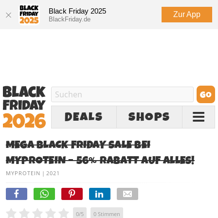
Black Friday 2025
Zur App
BlackFriday.de
DEALS
SHOPS
MEGA BLACK FRIDAY SALE BEI
MYPROTEIN – 56% RABATT AUF ALLES!
MYPROTEIN
|
2021
0
/
5
0
Stimmen