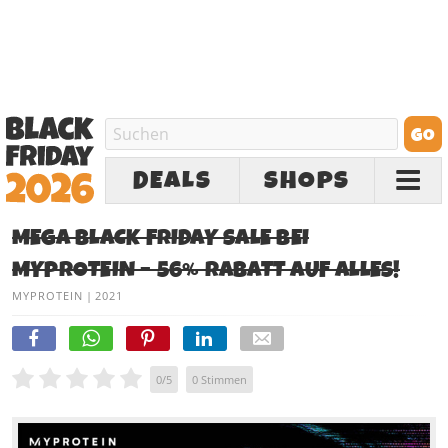
DEALS
SHOPS
MEGA BLACK FRIDAY SALE BEI
MYPROTEIN – 56% RABATT AUF ALLES!
MYPROTEIN
|
2021
0
/
5
0
Stimmen