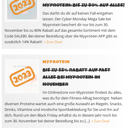
MYPROTEIN: BIS ZU 80% AUF ALLES!
Das darfst du dir auf keinen Fall entgehen
lassen. Der Cyber Monday Mega Sale bei
Myprotein beschert dir nur bis zum 30.
November bis zu 80% Rabatt auf das gesamte Sortiment mit dem
Code SALE80. Bei deiner Bestellung über die Myprotein APP gibt es
zusätzlich 14% Rabatt!
» Zum Deal
MYPROTEIN
BIS ZU 55% RABATT AUF FAST
ALLES BEI MYPROTEIN IM
NOVEMBER
Im Onlinestore von Myprotein findest du alles,
was du für dein Fitness-Alltag benötigst. Neben
diversen Proteine wartet auch eine große Auswahl an Riegeln, Snacks,
Drinks, Vitamine und modische Sportbekleidung für Sie und Ihn auf
dich. Rund um den Black Friday erhältst du in diesem Jahr noch bis
zum 30. November bei deiner Bestellung bis zu […]
» Zum Deal