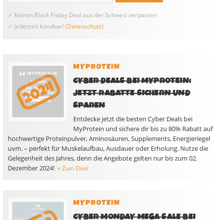
✓ Keinen Black Friday Deal aus der Schweiz verpassen
✓ Jederzeit kündbar! (
Datenschutz
)
MYPROTEIN
CYBER DEALS BEI MYPROTEIN:
JETZT RABATTE SICHERN UND
SPAREN
Entdecke jetzt die besten Cyber Deals bei
MyProtein und sichere dir bis zu 80% Rabatt auf
hochwertige Proteinpulver, Aminosäuren, Supplements, Energieriegel
uvm. – perfekt für Muskelaufbau, Ausdauer oder Erholung. Nutze die
Gelegenheit des Jahres, denn die Angebote gelten nur bis zum 02.
Dezember 2024!
» Zum Deal
MYPROTEIN
CYBER MONDAY MEGA SALE BEI