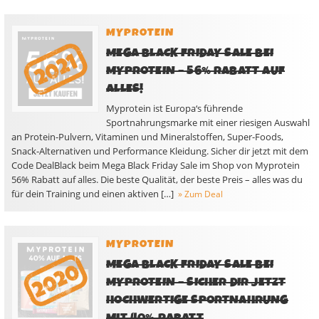
MYPROTEIN
MEGA BLACK FRIDAY SALE BEI
MYPROTEIN – 56% RABATT AUF
ALLES!
Myprotein ist Europa‘s führende
Sportnahrungsmarke mit einer riesigen Auswahl
an Protein-Pulvern, Vitaminen und Mineralstoffen, Super-Foods,
Snack-Alternativen und Performance Kleidung. Sicher dir jetzt mit dem
Code DealBlack beim Mega Black Friday Sale im Shop von Myprotein
56% Rabatt auf alles. Die beste Qualität, der beste Preis – alles was du
für dein Training und einen aktiven […]
» Zum Deal
MYPROTEIN
MEGA BLACK FRIDAY SALE BEI
MYPROTEIN – SICHER DIR JETZT
HOCHWERTIGE SPORTNAHRUNG
MIT 40% RABATT