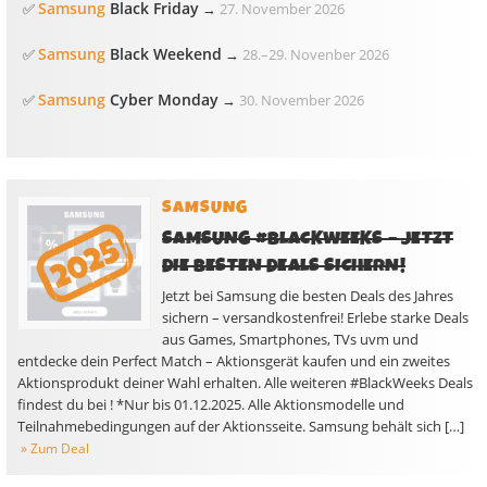
Samsung
Black Friday
✅
→
27. November 2026
Samsung
Black Weekend
✅
→
28.
–
29. Novenber 2026
Samsung
Cyber Monday
✅
→
30. November 2026
SAMSUNG
SAMSUNG #BLACKWEEKS – JETZT
DIE BESTEN DEALS SICHERN!
Jetzt bei Samsung die besten Deals des Jahres
sichern – versandkostenfrei! Erlebe starke Deals
aus Games, Smartphones, TVs uvm und
entdecke dein Perfect Match – Aktionsgerät kaufen und ein zweites
Aktionsprodukt deiner Wahl erhalten. Alle weiteren #BlackWeeks Deals
findest du bei ! *Nur bis 01.12.2025. Alle Aktionsmodelle und
Teilnahmebedingungen auf der Aktionsseite. Samsung behält sich […]
» Zum Deal