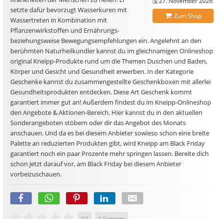
🗓️
27. November 2026
setzte dafür bevorzugt Wasserkuren mit
Zum Shop
Wassertreten in Kombination mit
Pflanzenwirkstoffen und Ernährungs-
beziehungsweise Bewegungsempfehlungen ein. Angelehnt an den
berühmten Naturheilkundler kannst du im gleichnamigen Onlineshop
original Kneipp-Produkte rund um die Themen Duschen und Baden,
Körper und Gesicht und Gesundheit erwerben. In der Kategorie
Geschenke kannst du zusammengestellte Geschenkboxen mit allerlei
Gesundheitsprodukten entdecken. Diese Art Geschenk kommt
garantiert immer gut an! Außerdem findest du im Kneipp-Onlineshop
den Angebote & Aktionen-Bereich. Hier kannst du in den aktuellen
Sonderangeboten stöbern oder dir das Angebot des Monats
anschauen. Und da es bei diesem Anbieter sowieso schon eine breite
Palette an reduzierten Produkten gibt, wird Kneipp am Black Friday
garantiert noch ein paar Prozente mehr springen lassen. Bereite dich
schon jetzt darauf vor, am Black Friday bei diesem Anbieter
vorbeizuschauen.
0
/
5
0
Stimmen