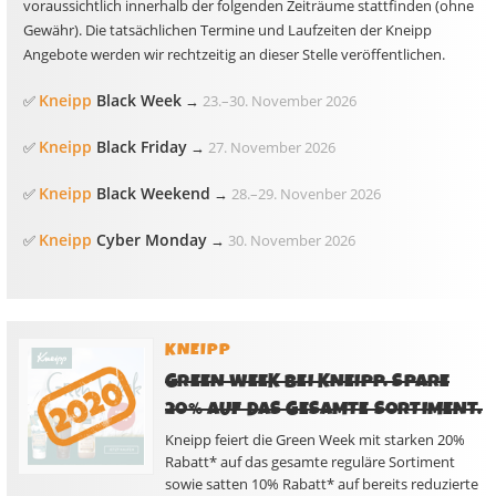
voraussichtlich innerhalb der folgenden Zeiträume stattfinden (ohne
Gewähr). Die tatsächlichen Termine und Laufzeiten der Kneipp
Angebote werden wir rechtzeitig an dieser Stelle veröffentlichen.
Kneipp
Black Week
✅
→
23.
–
30. November 2026
Kneipp
Black Friday
✅
→
27. November 2026
Kneipp
Black Weekend
✅
→
28.
–
29. Novenber 2026
Kneipp
Cyber Monday
✅
→
30. November 2026
KNEIPP
GREEN WEEK BEI KNEIPP. SPARE
20% AUF DAS GESAMTE SORTIMENT.
Kneipp feiert die Green Week mit starken 20%
Rabatt* auf das gesamte reguläre Sortiment
sowie satten 10% Rabatt* auf bereits reduzierte