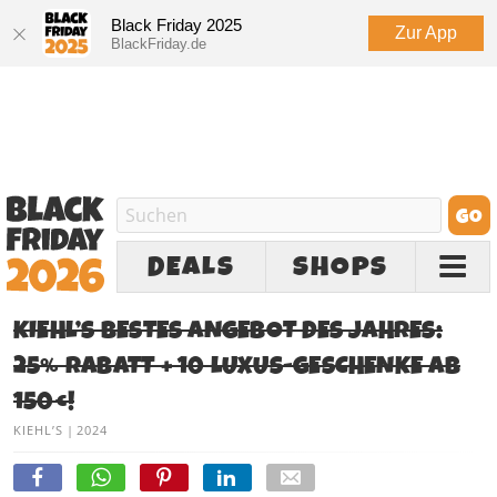
Black Friday 2025
Zur App
BlackFriday.de
DEALS
SHOPS
KIEHL’S BESTES ANGEBOT DES JAHRES:
25% RABATT + 10 LUXUS-GESCHENKE AB
150€!
KIEHL’S
|
2024