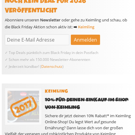
NOCH KEIN DEAL FÜR 2026
VERÖFFENTLICHT
Abonniere unseren
Newsletter
oder gehe zu Keimling und schau, ob
die Black Friday Aktion schon aktiv ist:
➡️
Keimling
✓ Top Deals pünktlich zum Black Friday in dein Postfach
✓ Schon mehr als 150.000 Newsletter-Abonennten
✓ Jederzeit kündbar! (
Datenschutz
)
KEIMLING
10% FÜR DEINEN EINKAUF IM SHOP
VON KEIMLING
Sichere dir jetzt deinen 10% Rabatt* im Keimling
Online-Shop! Du legst Wert auf gesunde
Ernährung? Dann lasse dich von der großen
Vielfalt der veganen und rohköstlichen Produkte von Keimling