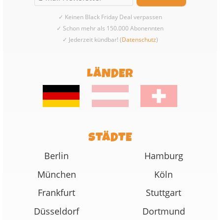
✓ Keinen Black Friday Deal verpassen
✓ Schon mehr als 150.000 Abonennten
✓ Jederzeit kündbar! (
Datenschutz
)
LÄNDER
STÄDTE
Berlin
Hamburg
München
Köln
Frankfurt
Stuttgart
Düsseldorf
Dortmund