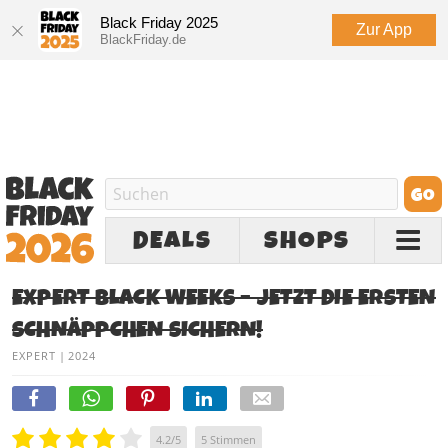
Black Friday 2025
Zur App
BlackFriday.de
DEALS
SHOPS
EXPERT BLACK WEEKS – JETZT DIE ERSTEN
SCHNÄPPCHEN SICHERN!
EXPERT
|
2024
4.2
/
5
5
Stimmen