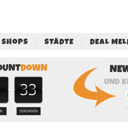
SHOPS
STÄDTE
DEAL ME
OUNT
DOWN
NE
UND K
1
32
✓ 