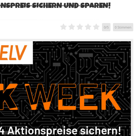
ONSPREIS SICHERN UND SPAREN!
0
/
5
0
Stimmen