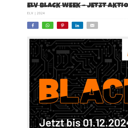
ELV BLACK WEEK – JETZT AKTI
ELV
|
2024