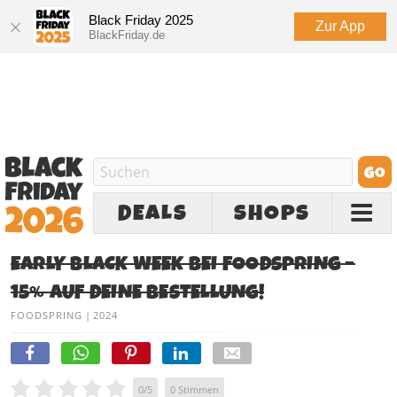
Black Friday 2025
Zur App
BlackFriday.de
DEALS
SHOPS
EARLY BLACK WEEK BEI FOODSPRING –
15% AUF DEINE BESTELLUNG!
FOODSPRING
|
2024
0
/
5
0
Stimmen