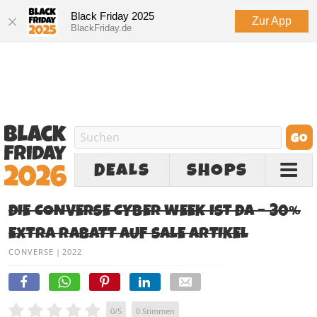
Black Friday 2025
Zur App
BlackFriday.de
DEALS
SHOPS
DIE CONVERSE CYBER WEEK IST DA – 30%
EXTRA RABATT AUF SALE ARTIKEL
CONVERSE
|
2022
0
/
5
0
Stimmen