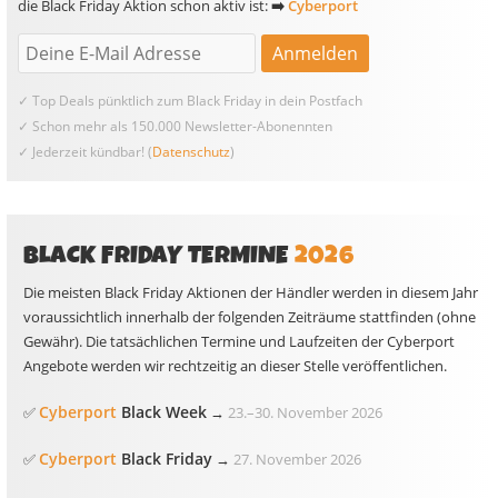
die Black Friday Aktion schon aktiv ist:
➡️
Cyberport
✓ Top Deals pünktlich zum Black Friday in dein Postfach
✓ Schon mehr als 150.000 Newsletter-Abonennten
✓ Jederzeit kündbar! (
Datenschutz
)
BLACK FRIDAY TERMINE
2026
Die meisten Black Friday Aktionen der Händler werden in diesem Jahr
voraussichtlich innerhalb der folgenden Zeiträume stattfinden (ohne
Gewähr). Die tatsächlichen Termine und Laufzeiten der Cyberport
Angebote werden wir rechtzeitig an dieser Stelle veröffentlichen.
Cyberport
Black Week
✅
→
23.
–
30. November 2026
Cyberport
Black Friday
✅
→
27. November 2026