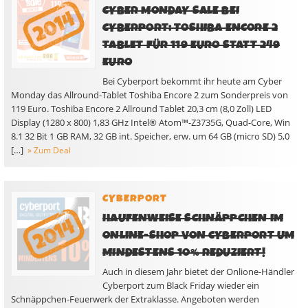
CYBER MONDAY SALE BEI
CYBERPORT: TOSHIBA ENCORE 2
TABLET FÜR 119 EURO STATT 249
EURO
Bei Cyberport bekommt ihr heute am Cyber
Monday das Allround-Tablet Toshiba Encore 2 zum Sonderpreis von
119 Euro. Toshiba Encore 2 Allround Tablet 20,3 cm (8,0 Zoll) LED
Display (1280 x 800) 1,83 GHz Intel® Atom™-Z3735G, Quad-Core, Win
8.1 32 Bit 1 GB RAM, 32 GB int. Speicher, erw. um 64 GB (micro SD) 5,0
[…]
» Zum Deal
CYBERPORT
HAUFENWEISE SCHNÄPPCHEN IM
ONLINE-SHOP VON CYBERPORT UM
MINDESTENS 10% REDUZIERT!
Auch in diesem Jahr bietet der Onlione-Händler
Cyberport zum Black Friday wieder ein
Schnäppchen-Feuerwerk der Extraklasse. Angeboten werden