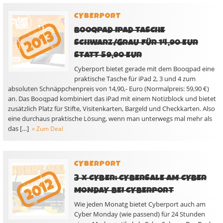
CYBERPORT
BOOQPAD IPAD TASCHE
SCHWARZ/GRAU FÜR 14,90 EUR
STATT 59,90 EUR
Cyberport bietet gerade mit dem Booqpad eine
praktische Tasche für iPad 2, 3 und 4 zum
absoluten Schnäppchenpreis von 14,90,- Euro (Normalpreis: 59,90 €)
an. Das Booqpad kombiniert das iPad mit einem Notizblock und bietet
zusätzlich Platz für Stifte, Visitenkarten, Bargeld und Checkkarten. Also
eine durchaus praktische Lösung, wenn man unterwegs mal mehr als
das […]
» Zum Deal
CYBERPORT
3 X CYBER: CYBERSALE AM CYBER
MONDAY BEI CYBERPORT
Wie jeden Monatg bietet Cyberport auch am
Cyber Monday (wie passend) für 24 Stunden