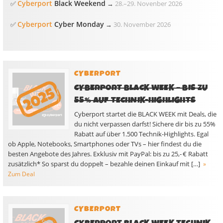
Cyberport
Black Weekend
✅
→
28.
–
29. Novenber 2026
Cyberport
Cyber Monday
✅
→
30. November 2026
CYBERPORT
CYBERPORT BLACK WEEK – BIS ZU
55% AUF TECHNIK-HIGHLIGHTS
Cyberport startet die BLACK WEEK mit Deals, die
du nicht verpassen darfst! Sichere dir bis zu 55%
Rabatt auf über 1.500 Technik-Highlights. Egal
ob Apple, Notebooks, Smartphones oder TVs – hier findest du die
besten Angebote des Jahres. Exklusiv mit PayPal: bis zu 25,- € Rabatt
zusätzlich* So sparst du doppelt – bezahle deinen Einkauf mit […]
»
Zum Deal
CYBERPORT