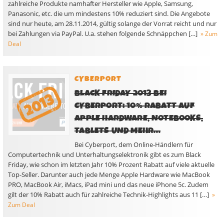
zahlreiche Produkte namhafter Hersteller wie Apple, Samsung,
Panasonic, etc. die um mindestens 10% reduziert sind. Die Angebote
sind nur heute, am 28.11.2014, gültig solange der Vorrat reicht und nur
bei Zahlungen via PayPal. U.a. stehen folgende Schnäppchen […]
» Zum
Deal
CYBERPORT
BLACK FRIDAY 2013 BEI
CYBERPORT: 10% RABATT AUF
APPLE HARDWARE, NOTEBOOKS,
TABLETS UND MEHR…
Bei Cyberport, dem Online-Händlern für
Computertechnik und Unterhaltungselektronik gibt es zum Black
Friday, wie schon im letzten Jahr 10% Prozent Rabatt auf viele aktuelle
Top-Seller. Darunter auch jede Menge Apple Hardware wie MacBook
PRO, MacBook Air, iMacs, iPad mini und das neue iPhone 5c. Zudem
gilt der 10% Rabatt auch für zahlreiche Technik-Highlights aus 11 […]
»
Zum Deal