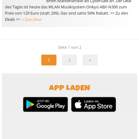
einen Markenartikel als CyberSale an. Der Deal
des Tages ist heute das WLAN Musiksystem Onkyo ABX-N300 zum
Preis von 129 Euro (statt 299). Das sind satte 56% Rabatt. >> Zu den
Deals <<
» Zum Deal
Seite 1 von 2
1
2
»
APP LADEN