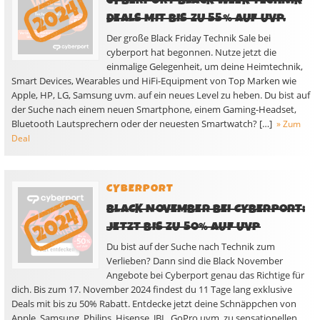
CYBERPORT BLACK WEEK TECHNIK
DEALS MIT BIS ZU 55% AUF UVP.
Der große Black Friday Technik Sale bei
cyberport hat begonnen. Nutze jetzt die
einmalige Gelegenheit, um deine Heimtechnik,
Smart Devices, Wearables und HiFi-Equipment von Top Marken wie
Apple, HP, LG, Samsung uvm. auf ein neues Level zu heben. Du bist auf
der Suche nach einem neuen Smartphone, einem Gaming-Headset,
Bluetooth Lautsprechern oder der neuesten Smartwatch? […]
» Zum
Deal
CYBERPORT
BLACK NOVEMBER BEI CYBERPORT:
JETZT BIS ZU 50% AUF UVP
Du bist auf der Suche nach Technik zum
Verlieben? Dann sind die Black November
Angebote bei Cyberport genau das Richtige für
dich. Bis zum 17. November 2024 findest du 11 Tage lang exklusive
Deals mit bis zu 50% Rabatt. Entdecke jetzt deine Schnäppchen von
Apple, Samsung, Philips, Hisense, JBL, GoPro uvm. zu sensationellen