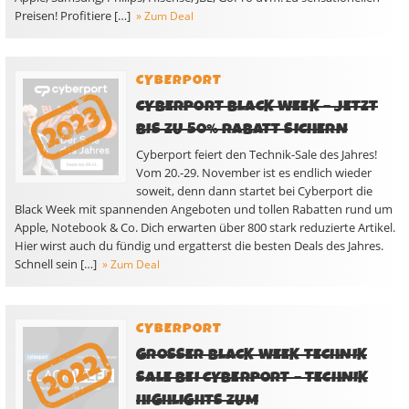
Preisen! Profitiere […]
» Zum Deal
CYBERPORT
CYBERPORT BLACK WEEK – JETZT
BIS ZU 50% RABATT SICHERN
Cyberport feiert den Technik-Sale des Jahres!
Vom 20.-29. November ist es endlich wieder
soweit, denn dann startet bei Cyberport die
Black Week mit spannenden Angeboten und tollen Rabatten rund um
Apple, Notebook & Co. Dich erwarten über 800 stark reduzierte Artikel.
Hier wirst auch du fündig und ergatterst die besten Deals des Jahres.
Schnell sein […]
» Zum Deal
CYBERPORT
GROSSER BLACK WEEK TECHNIK S
ALE BEI CYBERPORT – TECHNIK H
IGHLIGHTS ZUM S