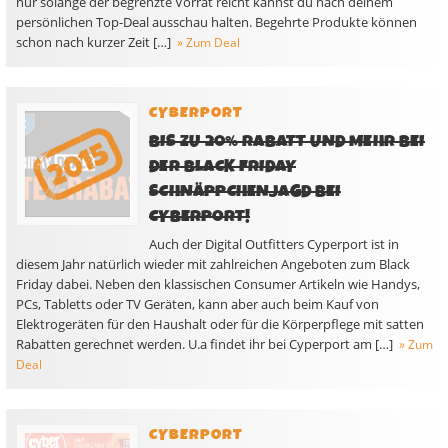
nur solange der begrenzte Vorrat reicht kannst du nach deinem
persönlichen Top-Deal ausschau halten. Begehrte Produkte können
schon nach kurzer Zeit […]
» Zum Deal
CYBERPORT
BIS ZU 20% RABATT UND MEHR BEI
DER BLACK FRIDAY
SCHNÄPPCHENJAGD BEI
CYBERPORT!
Auch der Digital Outfitters Cyperport ist in
diesem Jahr natürlich wieder mit zahlreichen Angeboten zum Black
Friday dabei. Neben den klassischen Consumer Artikeln wie Handys,
PCs, Tabletts oder TV Geräten, kann aber auch beim Kauf von
Elektrogeräten für den Haushalt oder für die Körperpflege mit satten
Rabatten gerechnet werden. U.a findet ihr bei Cyperport am […]
» Zum
Deal
CYBERPORT