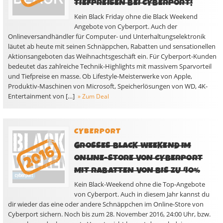
TIEFPREISEN BEI CYBERPORT!
Kein Black Friday ohne die Black Weekend
Angebote von Cyberport. Auch der
Onlineversandhändler für Computer- und Unterhaltungselektronik
läutet ab heute mit seinen Schnäppchen, Rabatten und sensationellen
Aktionsangeboten das Weihnachtsgeschäft ein. Für Cyberport-Kunden
bedeutet das zahlreiche Technik-Highlights mit massivem Sparvorteil
und Tiefpreise en masse. Ob Lifestyle-Meisterwerke von Apple,
Produktiv-Maschinen von Microsoft, Speicherlösungen von WD, 4K-
Entertainment von […]
» Zum Deal
CYBERPORT
GROSSES BLACK WEEKEND IM O
NLINE-STORE VON CYBERPORT M
IT RABATTEN VON BIS ZU 40%
Kein Black-Weekend ohne die Top-Angebote
von Cyberport. Auch in diesem Jahr kannst du
dir wieder das eine oder andere Schnäppchen im Online-Store von
Cyberport sichern. Noch bis zum 28. November 2016, 24:00 Uhr, bzw.