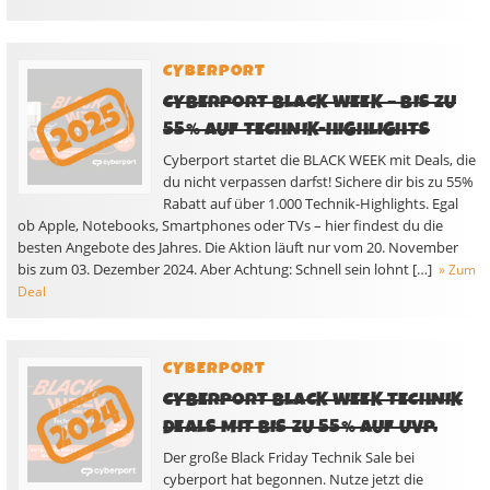
CYBERPORT
CYBERPORT BLACK WEEK – BIS ZU
55% AUF TECHNIK-HIGHLIGHTS
Cyberport startet die BLACK WEEK mit Deals, die
du nicht verpassen darfst! Sichere dir bis zu 55%
Rabatt auf über 1.000 Technik-Highlights. Egal
ob Apple, Notebooks, Smartphones oder TVs – hier findest du die
besten Angebote des Jahres. Die Aktion läuft nur vom 20. November
bis zum 03. Dezember 2024. Aber Achtung: Schnell sein lohnt […]
» Zum
Deal
CYBERPORT
CYBERPORT BLACK WEEK TECHNIK
DEALS MIT BIS ZU 55% AUF UVP.
Der große Black Friday Technik Sale bei
cyberport hat begonnen. Nutze jetzt die