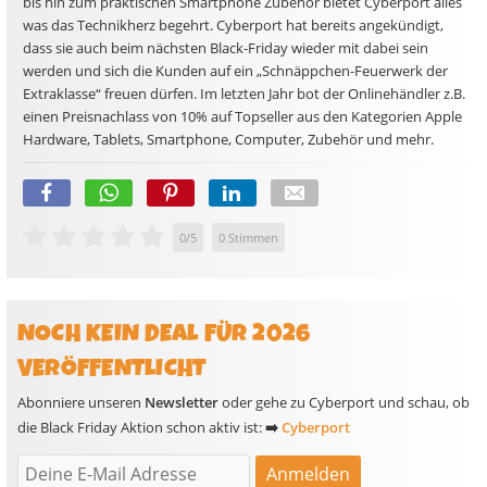
bis hin zum praktischen Smartphone Zubehör bietet Cyberport alles
was das Technikherz begehrt. Cyberport hat bereits angekündigt,
dass sie auch beim nächsten Black-Friday wieder mit dabei sein
werden und sich die Kunden auf ein „Schnäppchen-Feuerwerk der
Extraklasse“ freuen dürfen. Im letzten Jahr bot der Onlinehändler z.B.
einen Preisnachlass von 10% auf Topseller aus den Kategorien Apple
Hardware, Tablets, Smartphone, Computer, Zubehör und mehr.
0
/
5
0
Stimmen
NOCH KEIN DEAL FÜR 2026
VERÖFFENTLICHT
Abonniere unseren
Newsletter
oder gehe zu Cyberport und schau, ob
die Black Friday Aktion schon aktiv ist:
➡️
Cyberport