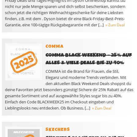
Friday Deals und Tages-Highlights im Dyson Onlineshop kannst du
nicht nur jede Menge sparen und dich selbst beschenken, sondern
schon jetzt die richtigen Weihnachtsgeschenke für deine Liebsten
finden, z.B. mit dem . Dyson bietet dir eine Black-Friday-Best-Preis-
Garantie, eine 100-tägige Rückgabegarantie mit der […]
» Zum Deal
COMMA
COMMA BLACK WEEKEND – 25% AUF
ALLES & VIELE DEALS BIS ZU 40%
COMMA ist die Brand für Frauen, die Stil,
Eleganz und moderne Trends verbinden. Mit
den aktuellen Black Weekend Deals shoppst du
deine Favoriten jetzt besonders günstig! Sichere dir 25% Rabatt auf das
gesamte Sortiment und auf ausgewählte Styles sogar bis zu 40%.
Einfach den Code BLACKWEEK25 im Checkout eingeben und
Lieblingslooks neu entdecken. Ob Business, […]
» Zum Deal
SKECHERS