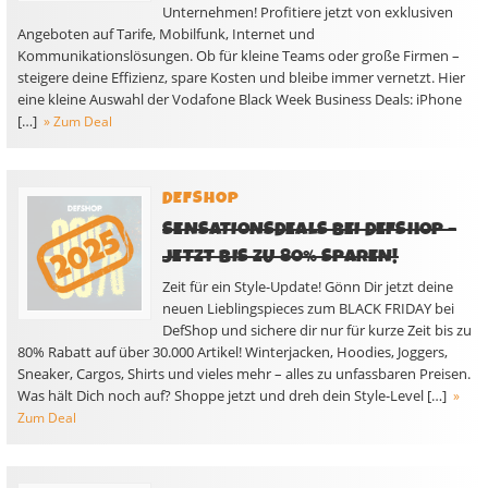
Unternehmen! Profitiere jetzt von exklusiven
Angeboten auf Tarife, Mobilfunk, Internet und
Kommunikationslösungen. Ob für kleine Teams oder große Firmen –
steigere deine Effizienz, spare Kosten und bleibe immer vernetzt. Hier
eine kleine Auswahl der Vodafone Black Week Business Deals: iPhone
[…]
» Zum Deal
DEFSHOP
SENSATIONSDEALS BEI DEFSHOP –
JETZT BIS ZU 80% SPAREN!
Zeit für ein Style-Update! Gönn Dir jetzt deine
neuen Lieblingspieces zum BLACK FRIDAY bei
DefShop und sichere dir nur für kurze Zeit bis zu
80% Rabatt auf über 30.000 Artikel! Winterjacken, Hoodies, Joggers,
Sneaker, Cargos, Shirts und vieles mehr – alles zu unfassbaren Preisen.
Was hält Dich noch auf? Shoppe jetzt und dreh dein Style-Level […]
»
Zum Deal