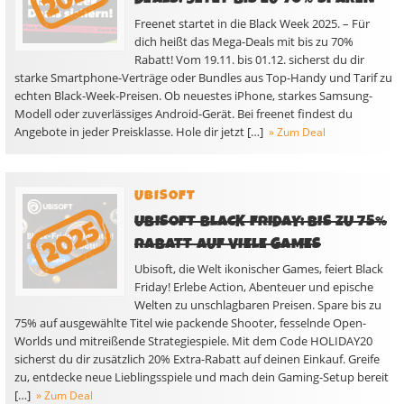
Freenet startet in die Black Week 2025. – Für
dich heißt das Mega-Deals mit bis zu 70%
Rabatt! Vom 19.11. bis 01.12. sicherst du dir
starke Smartphone-Verträge oder Bundles aus Top-Handy und Tarif zu
echten Black-Week-Preisen. Ob neuestes iPhone, starkes Samsung-
Modell oder zuverlässiges Android-Gerät. Bei freenet findest du
Angebote in jeder Preisklasse. Hole dir jetzt […]
» Zum Deal
UBISOFT
UBISOFT BLACK FRIDAY: BIS ZU 75%
RABATT AUF VIELE GAMES
Ubisoft, die Welt ikonischer Games, feiert Black
Friday! Erlebe Action, Abenteuer und epische
Welten zu unschlagbaren Preisen. Spare bis zu
75% auf ausgewählte Titel wie packende Shooter, fesselnde Open-
Worlds und mitreißende Strategiespiele. Mit dem Code HOLIDAY20
sicherst du dir zusätzlich 20% Extra-Rabatt auf deinen Einkauf. Greife
zu, entdecke neue Lieblingsspiele und mach dein Gaming-Setup bereit
[…]
» Zum Deal