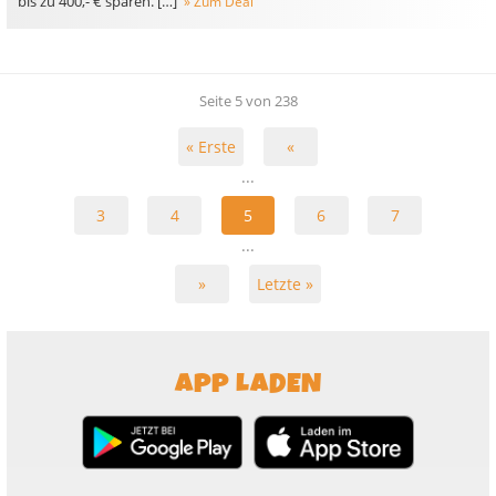
bis zu 400,- € sparen. […]
» Zum Deal
Seite 5 von 238
« Erste
«
...
3
4
5
6
7
...
»
Letzte »
APP LADEN