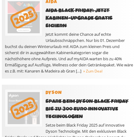
AIDA
AIDA BLACK FRIDAY: JETZT
KABINEN-UPGRADE GRATIS
SICHERN
Jetzt kommt deine Chance auf echte
Urlaubsschnäppchen. Nur bis 01. Dezember
buchst du deinen Winterurlaub mit AIDA zum kleinen Preis und
sicherst dir in ausgewählten Kabinenkategorien sogar die
nächsthöhere ohne Aufpreis. Und auf myAIDA warten bis zu 40%
Ermäßigung auf Ausflüge, Wellness oder dein Getränkepaket. Wie wäre
es z.B. mit: Kanaren & Madeira ab Gran […]
» Zum Deal
DYSON
SPARE BEIM DYSON BLACK FRIDAY
BIS ZU 300 EURO INNOVATIVE
TECHNOLOGIEN
Setze beim Black Friday 2025 auf innovative
Dyson Technologie. Mit den exklusiven Black