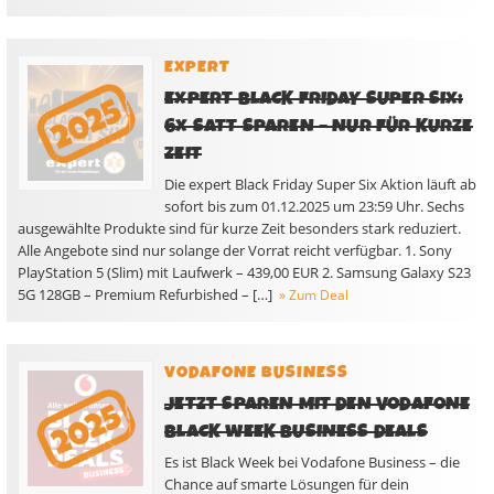
EXPERT
EXPERT BLACK FRIDAY SUPER SIX:
6X SATT SPAREN – NUR FÜR KURZE
ZEIT
Die expert Black Friday Super Six Aktion läuft ab
sofort bis zum 01.12.2025 um 23:59 Uhr. Sechs
ausgewählte Produkte sind für kurze Zeit besonders stark reduziert.
Alle Angebote sind nur solange der Vorrat reicht verfügbar. 1. Sony
PlayStation 5 (Slim) mit Laufwerk – 439,00 EUR 2. Samsung Galaxy S23
5G 128GB – Premium Refurbished – […]
» Zum Deal
VODAFONE BUSINESS
JETZT SPAREN MIT DEN VODAFONE
BLACK WEEK BUSINESS DEALS
Es ist Black Week bei Vodafone Business – die
Chance auf smarte Lösungen für dein