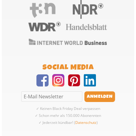
SOCIAL MEDIA
✓ Keinen Black Friday Deal verpassen
✓ Schon mehr als 150.000 Abonennten
✓ Jederzeit kündbar! (
Datenschutz
)