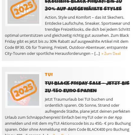
SKECHERS BLACK FRIDAY: BIS ZU
30% AUF AUSGEWÄHLTE STYLES
Action, Style und Komfort – das ist Skechers.
Entdecke Laufschuhe, Sneaker, Sportswear und
trendige Freizeitlooks, die dich bei jedem Schritt
optimal unterstützen und gleichzeitig richtig gut aussehen. Zum Black
Friday gibt es jetzt bis zu 30% Rabatt auf ausgewählte Artikel mit dem
Code BF30. Ob für Training, Freizeit, Outdoor-Abenteuer, entspannte
City-Touren oder sportliche Herausforderungen – […]
» Zum Deal
TUI
TUI BLACK FRIDAY SALE – JETZT BIS
ZU 450 EURO SPAREN
Jetzt Traumurlaub bei TUI buchen und
ordentlich sparen. Ob Sonne, Strand oder
aufregende Städte, plane jetzt deinen perfekten
Urlaub zum Schnäppchenpreis! Einfach bei myTUI oder in der App
anmelden und mit dem myTUI Aktionscode bis zu 450,- € pro Buchung
sparen. Oder ohne Anmeldung mit dem Code BLACK400 pro Buchung