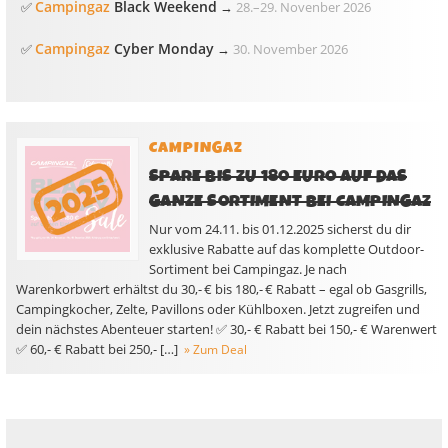
Campingaz
Black Weekend
✅
→
28.
–
29. Novenber 2026
Campingaz
Cyber Monday
✅
→
30. November 2026
CAMPINGAZ
SPARE BIS ZU 180 EURO AUF DAS
GANZE SORTIMENT BEI CAMPINGAZ
Nur vom 24.11. bis 01.12.2025 sicherst du dir
exklusive Rabatte auf das komplette Outdoor-
Sortiment bei Campingaz. Je nach
Warenkorbwert erhältst du 30,- € bis 180,- € Rabatt – egal ob Gasgrills,
Campingkocher, Zelte, Pavillons oder Kühlboxen. Jetzt zugreifen und
dein nächstes Abenteuer starten! ✅ 30,- € Rabatt bei 150,- € Warenwert
✅ 60,- € Rabatt bei 250,- […]
» Zum Deal