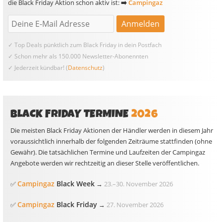
die Black Friday Aktion schon aktiv ist:
➡️
Campingaz
✓ Top Deals pünktlich zum Black Friday in dein Postfach
✓ Schon mehr als 150.000 Newsletter-Abonennten
✓ Jederzeit kündbar! (
Datenschutz
)
BLACK FRIDAY TERMINE
2026
Die meisten Black Friday Aktionen der Händler werden in diesem Jahr
voraussichtlich innerhalb der folgenden Zeiträume stattfinden (ohne
Gewähr). Die tatsächlichen Termine und Laufzeiten der Campingaz
Angebote werden wir rechtzeitig an dieser Stelle veröffentlichen.
Campingaz
Black Week
✅
→
23.
–
30. November 2026
Campingaz
Black Friday
✅
→
27. November 2026