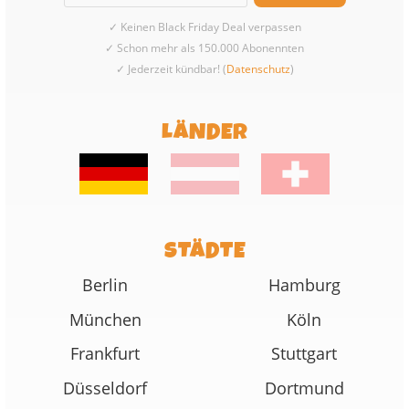
✓ Keinen Black Friday Deal verpassen
✓ Schon mehr als 150.000 Abonennten
✓ Jederzeit kündbar! (
Datenschutz
)
LÄNDER
STÄDTE
Berlin
Hamburg
München
Köln
Frankfurt
Stuttgart
Düsseldorf
Dortmund