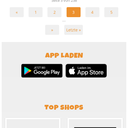
Seite 3 von 238
«
1
2
3
4
5
...
»
Letzte »
APP LADEN
TOP SHOPS