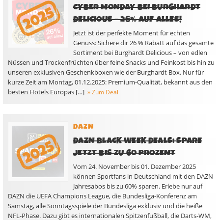
CYBER MONDAY BEI BURGHARDT
DELICIOUS – 26% AUF ALLES!
Jetzt ist der perfekte Moment für echten
Genuss: Sichere dir 26 % Rabatt auf das gesamte
Sortiment bei Burghardt Delicious – von edlen
Nüssen und Trockenfrüchten über feine Snacks und Feinkost bis hin zu
unseren exklusiven Geschenkboxen wie der Burghardt Box. Nur für
kurze Zeit am Montag, 01.12.2025: Premium-Qualität, bekannt aus den
besten Hotels Europas […]
» Zum Deal
DAZN
DAZN BLACK WEEK DEALS: SPARE
JETZT BIS ZU 60 PROZENT
Vom 24. November bis 01. Dezember 2025
können Sportfans in Deutschland mit den DAZN
Jahresabos bis zu 60% sparen. Erlebe nur auf
DAZN die UEFA Champions League, die Bundesliga-Konferenz am
Samstag, alle Sonntagsspiele der Bundesliga exklusiv und die heiße
NFL-Phase. Dazu gibt es internationalen Spitzenfußball, die Darts-WM,