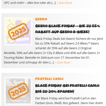
UFC und mehr – alles live oder als […]
» Zum Deal
GEERO
GEERO BLACK FRIDAY – BIS ZU 55%
RABATT AUF GEERO E-BIKES!
Black Friday Deals bei Geero! Sichere dir nur jetzt
bis zu 55% Rabatt auf Geero 2 E-Bikes.* Geero
schenkt dir 55% auf alle Geero 2 Original
Modelle, 50% auf alle Geero 2+ City E-Bikes und 45% auf alle Geero 2+
Touring Räder. Bestelle im Zeitraum von 17. November bis 01.
Dezember und schnapp dir dein […]
» Zum Deal
FRATELLI CARLI
BLACK FRIDAY BEI FRATELLI CARLI:
BIS ZU 30% SPAREN!
Der Black Friday wird bei Fratelli Carli in den
Farben Grün, Weiß, Rot gefeiert. Denn hier dreht