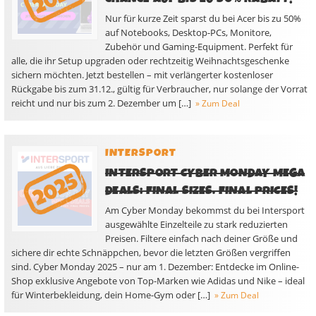
Nur für kurze Zeit sparst du bei Acer bis zu 50%
auf Notebooks, Desktop-PCs, Monitore,
Zubehör und Gaming-Equipment. Perfekt für
alle, die ihr Setup upgraden oder rechtzeitig Weihnachtsgeschenke
sichern möchten. Jetzt bestellen – mit verlängerter kostenloser
Rückgabe bis zum 31.12., gültig für Verbraucher, nur solange der Vorrat
reicht und nur bis zum 2. Dezember um […]
» Zum Deal
INTERSPORT
INTERSPORT CYBER MONDAY MEGA
DEALS: FINAL SIZES. FINAL PRICES!
Am Cyber Monday bekommst du bei Intersport
ausgewählte Einzelteile zu stark reduzierten
Preisen. Filtere einfach nach deiner Größe und
sichere dir echte Schnäppchen, bevor die letzten Größen vergriffen
sind. Cyber Monday 2025 – nur am 1. Dezember: Entdecke im Online-
Shop exklusive Angebote von Top-Marken wie Adidas und Nike – ideal
für Winterbekleidung, dein Home-Gym oder […]
» Zum Deal