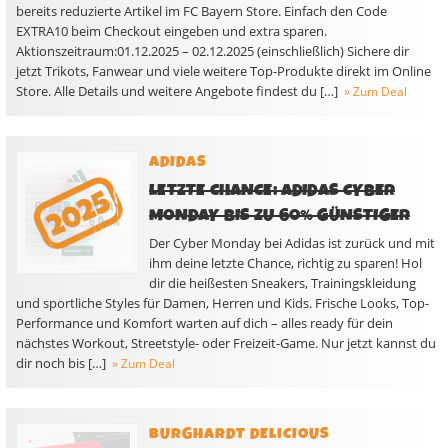
bereits reduzierte Artikel im FC Bayern Store. Einfach den Code
EXTRA10 beim Checkout eingeben und extra sparen.
Aktionszeitraum:01.12.2025 – 02.12.2025 (einschließlich) Sichere dir
jetzt Trikots, Fanwear und viele weitere Top-Produkte direkt im Online
Store. Alle Details und weitere Angebote findest du […]
» Zum Deal
ADIDAS
LETZTE CHANCE: ADIDAS CYBER
MONDAY BIS ZU 60% GÜNSTIGER
Der Cyber Monday bei Adidas ist zurück und mit
ihm deine letzte Chance, richtig zu sparen! Hol
dir die heißesten Sneakers, Trainingskleidung
und sportliche Styles für Damen, Herren und Kids. Frische Looks, Top-
Performance und Komfort warten auf dich – alles ready für dein
nächstes Workout, Streetstyle- oder Freizeit-Game. Nur jetzt kannst du
dir noch bis […]
» Zum Deal
BURGHARDT DELICIOUS