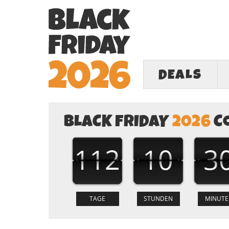
DEALS
BLACK FRIDAY
2026
C
112
10
3