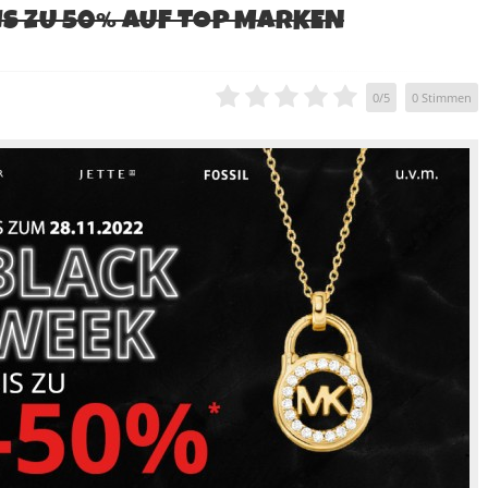
BIS ZU 50% AUF TOP MARKEN
0
/
5
0
Stimmen