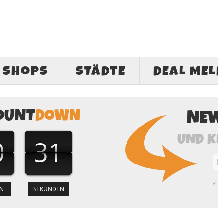
SHOPS
STÄDTE
DEAL ME
OUNT
DOWN
NE
UND K
0
30
✓ 