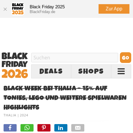
Black Friday 2025
Zur App
BlackFriday.de
DEALS
SHOPS
BLACK WEEK BEI THALIA – 15% AUF
TONIES, LEGO UND WEITERE SPIELWAREN
HIGHLIGHTS
THALIA
|
2024