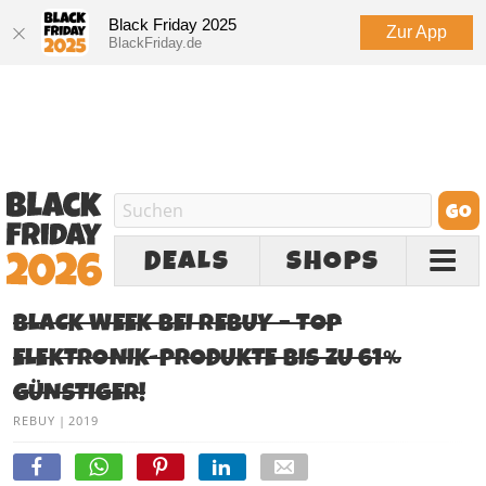
Black Friday 2025
Zur App
BlackFriday.de
DEALS
SHOPS
BLACK WEEK BEI REBUY – TOP
ELEKTRONIK-PRODUKTE BIS ZU 61%
GÜNSTIGER!
REBUY
|
2019