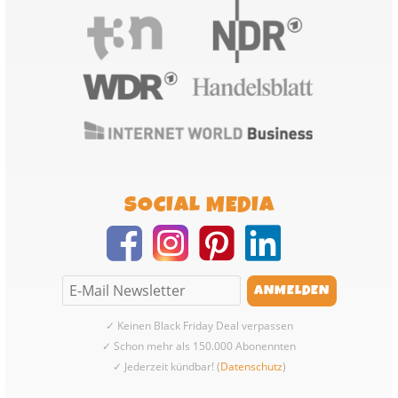
SOCIAL MEDIA
✓ Keinen Black Friday Deal verpassen
✓ Schon mehr als 150.000 Abonennten
✓ Jederzeit kündbar! (
Datenschutz
)