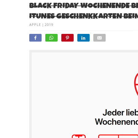
BLACK FRIDAY WOCHENENDE BEI
ITUNES GESCHENKKARTEN BEI
APPLE
|
2019