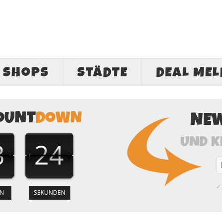
SHOPS
STÄDTE
DEAL ME
OUNT
DOWN
NE
UND K
3
24
✓ 