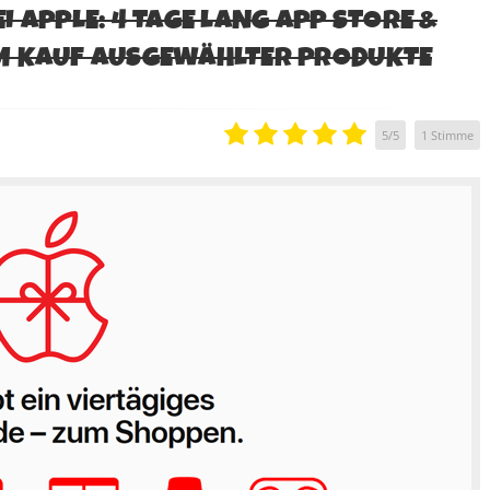
 APPLE: 4 TAGE LANG APP STORE &
M KAUF AUSGEWÄHLTER PRODUKTE
5
/
5
1
Stimme