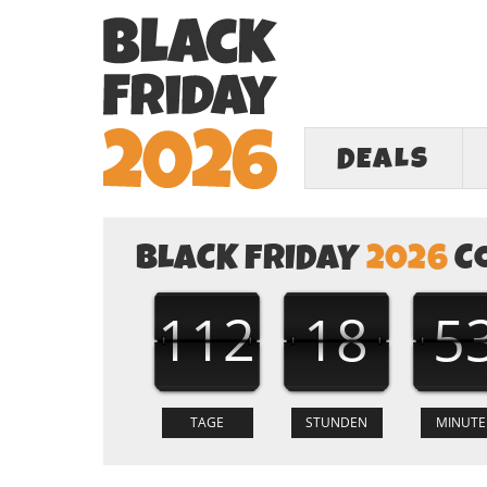
DEALS
BLACK FRIDAY
2026
C
112
18
5