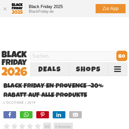
Black Friday 2025
Zur App
BlackFriday.de
DEALS
SHOPS
BLACK FRIDAY EN PROVENCE -20%
RABATT AUF ALLE PRODUKTE
L'OCCITANE
|
2019
0
/
5
0
Stimmen