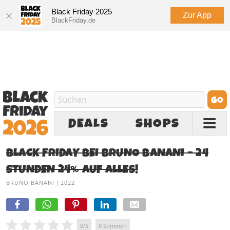
Black Friday 2025
Zur App
BlackFriday.de
DEALS
SHOPS
BLACK FRIDAY BEI BRUNO BANANI – 24
STUNDEN 24% AUF ALLES!
BRUNO BANANI
|
2022
0
/
5
0
Stimmen